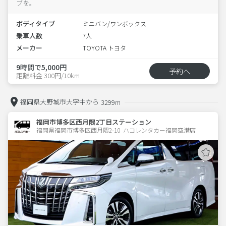
ブを。
ボディタイプ
ミニバン/ワンボックス
乗車人数
7人
メーカー
TOYOTA トヨタ
9時間で5,000円
予約へ
距離料金 300円/10km
福岡県大野城市大字中から
3299m
福岡市博多区西月隈2丁目ステーション
福岡県福岡市博多区西月隈2-10  ハコレンタカー福岡空港店