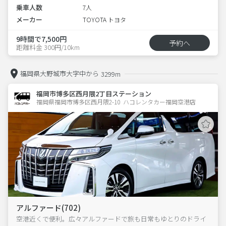
乗車人数
7人
メーカー
TOYOTA トヨタ
9時間で7,500円
予約へ
距離料金 300円/10km
福岡県大野城市大字中から
3299m
福岡市博多区西月隈2丁目ステーション
福岡県福岡市博多区西月隈2-10  ハコレンタカー福岡空港店
アルファード(702)
空港近くで便利。広々アルファードで旅も日常もゆとりのドライ