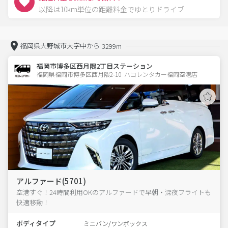
以降は10km単位の距離料金でゆとりドライブ
福岡県大野城市大字中から
3299m
福岡市博多区西月隈2丁目ステーション
福岡県福岡市博多区西月隈2-10  ハコレンタカー福岡空港店
アルファード(5701)
空港すぐ！24時間利用OKのアルファードで早朝・深夜フライトも
快適移動！
ボディタイプ
ミニバン/ワンボックス