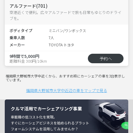
アルファード(701)
空港近くで便利。広々アルファードで旅も日常もゆとりのドライ
ブを。
ボディタイプ
ミニバン/ワンボックス
乗車人数
7人
メーカー
TOYOTA トヨタ
9時間で5,000円
予約へ
距離料金 300円/10km
福岡県大野城市大字中近くから、おすすめ順にカーシェアの車を3台表示し
ています。
福岡県大野城市大字中近辺の車をマップで見る
クルマ活用でカーシェアリング事業
車載機の低コスト化を実現。
すぐにカーシェアビジネスを始められるプラット
フォームシステムを活用してみませんか？