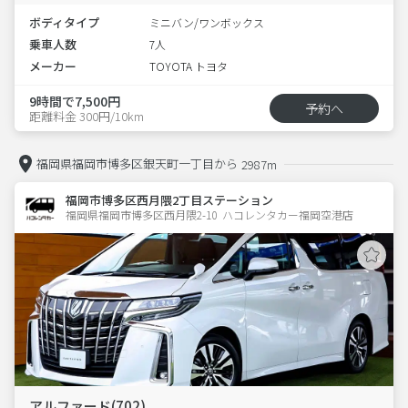
ボディタイプ
ミニバン/ワンボックス
乗車人数
7人
メーカー
TOYOTA トヨタ
9時間で7,500円
予約へ
距離料金 300円/10km
福岡県福岡市博多区銀天町一丁目から
2987m
福岡市博多区西月隈2丁目ステーション
福岡県福岡市博多区西月隈2-10  ハコレンタカー福岡空港店
アルファード(702)