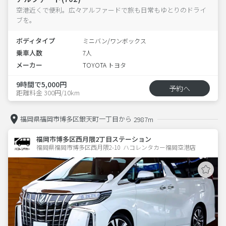
空港近くで便利。広々アルファードで旅も日常もゆとりのドライ
ブを。
ボディタイプ
ミニバン/ワンボックス
乗車人数
7人
メーカー
TOYOTA トヨタ
9時間で5,000円
予約へ
距離料金 300円/10km
福岡県福岡市博多区銀天町一丁目から
2987m
福岡市博多区西月隈2丁目ステーション
福岡県福岡市博多区西月隈2-10  ハコレンタカー福岡空港店