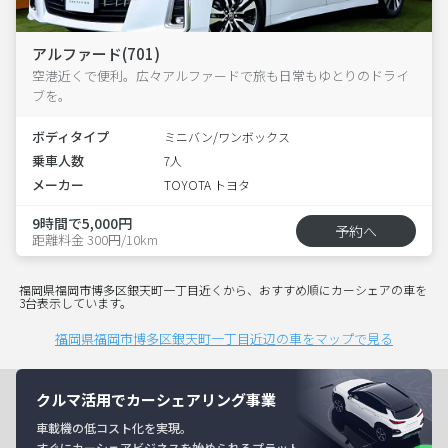
アルファード(701)
空港近くで便利。広々アルファードで旅も日常もゆとりのドライ
ブを。
ボディタイプ
ミニバン/ワンボックス
乗車人数
7人
メーカー
TOYOTA トヨタ
9時間で5,000円
予約へ
距離料金 300円/10km
福岡県福岡市博多区銀天町一丁目近くから、おすすめ順にカーシェアの車を
3台表示しています。
福岡県福岡市博多区銀天町一丁目近辺の車をマップで見る
クルマ活用でカーシェアリング事業
車載機の低コスト化を実現。
すぐにカーシェアビジネスを始められるプラット