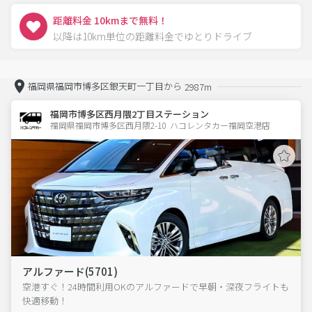
距離料金 10kmまで無料！
以降は10km単位の距離料金でゆとりドライブ
福岡県福岡市博多区銀天町一丁目から
2987m
福岡市博多区西月隈2丁目ステーション
福岡県福岡市博多区西月隈2-10  ハコレンタカー福岡空港店
アルファード(5701)
空港すぐ！24時間利用OKのアルファードで早朝・深夜フライトも
快適移動！