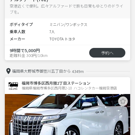
空港近くで便利。広々アルファードで旅も日常もゆとりのドライ
ブを。
ボディタイプ
ミニバン/ワンボックス
乗車人数
7人
メーカー
TOYOTA トヨタ
9時間で5,000円
予約へ
距離料金 300円/10km
福岡県大野城市御笠川五丁目から
4349m
福岡市博多区西月隈2丁目ステーション
福岡県福岡市博多区西月隈2-10  ハコレンタカー福岡空港店