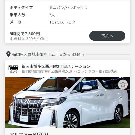
ボディタイプ
ミニバン/ワンボックス
乗車人数
7人
メーカー
TOYOTA トヨタ
9時間で7,500円
予約へ
距離料金 300円/10km
福岡県大野城市御笠川五丁目から
4349m
福岡市博多区西月隈2丁目ステーション
福岡県福岡市博多区西月隈2-10  ハコレンタカー福岡空港店
アルファード(702)