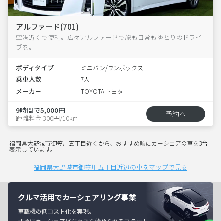
アルファード(701)
空港近くで便利。広々アルファードで旅も日常もゆとりのドライ
ブを。
ボディタイプ
ミニバン/ワンボックス
乗車人数
7人
メーカー
TOYOTA トヨタ
9時間で5,000円
予約へ
距離料金 300円/10km
福岡県大野城市御笠川五丁目近くから、おすすめ順にカーシェアの車を3台
表示しています。
福岡県大野城市御笠川五丁目近辺の車をマップで見る
クルマ活用でカーシェアリング事業
車載機の低コスト化を実現。
すぐにカーシェアビジネスを始められるプラット