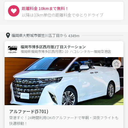
距離料金 10kmまで無料！
以降は10km単位の距離料金でゆとりドライブ
福岡県大野城市御笠川五丁目から
4349m
福岡市博多区西月隈2丁目ステーション
福岡県福岡市博多区西月隈2-10  ハコレンタカー福岡空港店
アルファード(5701)
空港すぐ！24時間利用OKのアルファードで早朝・深夜フライトも
快適移動！