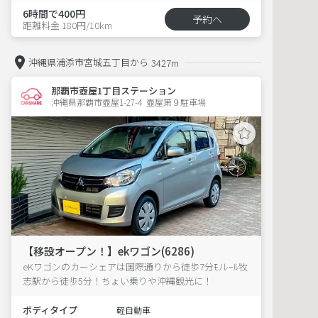
6時間で400円
予約へ
距離料金 180円/10km
沖縄県浦添市宮城五丁目から
3427m
那覇市壺屋1丁目ステーション
沖縄県那覇市壺屋1-27-4  壺屋第９駐車場
【移設オープン！】ekワゴン(6286)
eKワゴンのカーシェアは国際通りから徒歩7分ﾓﾉﾚｰﾙ牧
志駅から徒歩5分！ちょい乗りや沖縄観光に！
ボディタイプ
軽自動車