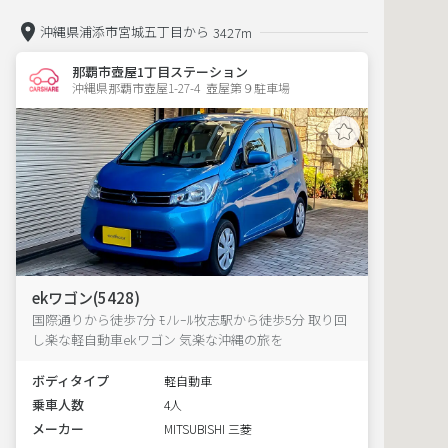
沖縄県浦添市宮城五丁目から
3427m
那覇市壺屋1丁目ステーション
沖縄県那覇市壺屋1-27-4  壺屋第９駐車場
ekワゴン(5428)
国際通りから徒歩7分 ﾓﾉﾚｰﾙ牧志駅から徒歩5分 取り回
し楽な軽自動車ekワゴン 気楽な沖縄の旅を
ボディタイプ
軽自動車
乗車人数
4人
メーカー
MITSUBISHI 三菱