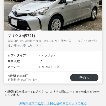
プリウスα(5721)
国際通りから徒歩7分ﾓﾉﾚｰﾙ牧志駅から徒歩5分 広々ﾌﾟﾘｳｽαで沖
縄の旅をお楽しみください
ボディタイプ
ハイブリッド
乗車人数
5人
メーカー
TOYOTA トヨタ
6時間で400円
予約へ
距離料金 150円/10km
沖縄県浦添市経塚一丁目近くから、おすすめ順にカーシェアの車を5台表示
しています。
沖縄県浦添市経塚一丁目近辺の車をマップで見る