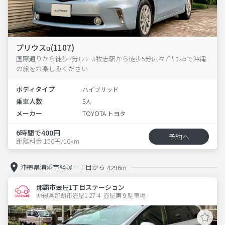
プリウスα(1107)
国際通りから徒歩7分ﾓﾉﾚｰﾙ牧志駅から徒歩5分広々ﾌﾟﾘｳｽαで沖縄
の旅をお楽しみください
ボディタイプ
ハイブリッド
乗車人数
5人
メーカー
TOYOTA トヨタ
6時間で400円
予約へ
距離料金 150円/10km
沖縄県浦添市経塚一丁目から
4296m
那覇市壺屋1丁目ステーション
沖縄県那覇市壺屋1-27-4  壺屋第９駐車場