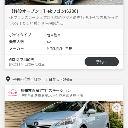
【移設オープン！】ekワゴン(6286)
eKワゴンのカーシェアは国際通りから徒歩7分ﾓﾉﾚｰﾙ牧志駅から徒
歩5分！ちょい乗りや沖縄観光に！
ボディタイプ
軽自動車
乗車人数
4人
メーカー
MITSUBISHI 三菱
6時間で400円
予約へ
距離料金 180円/10km
沖縄県浦添市経塚一丁目から
4296m
那覇市壺屋1丁目ステーション
沖縄県那覇市壺屋1-27-4  壺屋第９駐車場