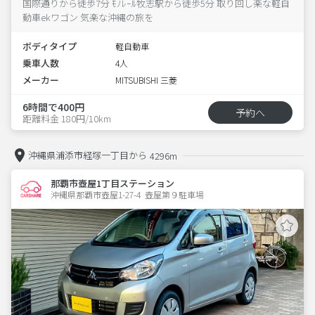
国際通りから徒歩7分 ﾓﾉﾚｰﾙ牧志駅から徒歩5分 取り回し楽な軽自
動車ekワゴン 気楽な沖縄の旅を
ボディタイプ
軽自動車
乗車人数
4人
メーカー
MITSUBISHI 三菱
6時間で400円
予約へ
距離料金 180円/10km
沖縄県浦添市経塚一丁目から
4296m
那覇市壺屋1丁目ステーション
沖縄県那覇市壺屋1-27-4  壺屋第９駐車場