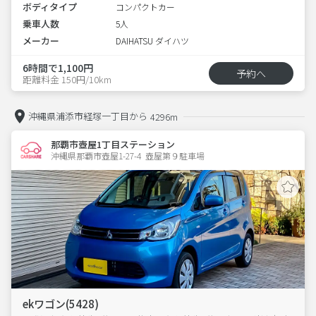
ボディタイプ
コンパクトカー
乗車人数
5人
メーカー
DAIHATSU ダイハツ
6時間で1,100円
予約へ
距離料金 150円/10km
沖縄県浦添市経塚一丁目から
4296m
那覇市壺屋1丁目ステーション
沖縄県那覇市壺屋1-27-4  壺屋第９駐車場
ekワゴン(5428)