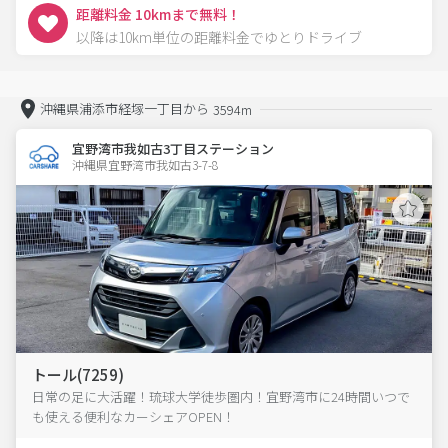
距離料金 10kmまで無料！
以降は10km単位の距離料金でゆとりドライブ
沖縄県浦添市経塚一丁目から
3594m
宜野湾市我如古3丁目ステーション
沖縄県宜野湾市我如古3-7-8  
トール(7259)
日常の足に大活躍！琉球大学徒歩圏内！宜野湾市に24時間いつで
も使える便利なカーシェアOPEN！