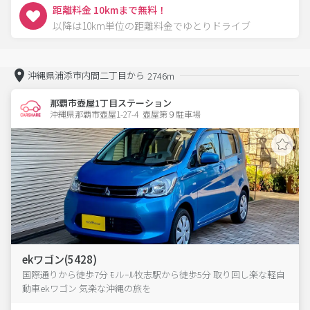
距離料金 10kmまで無料！
以降は10km単位の距離料金でゆとりドライブ
沖縄県浦添市内間二丁目から
2746m
那覇市壺屋1丁目ステーション
沖縄県那覇市壺屋1-27-4  壺屋第９駐車場
ekワゴン(5428)
国際通りから徒歩7分 ﾓﾉﾚｰﾙ牧志駅から徒歩5分 取り回し楽な軽自
動車ekワゴン 気楽な沖縄の旅を