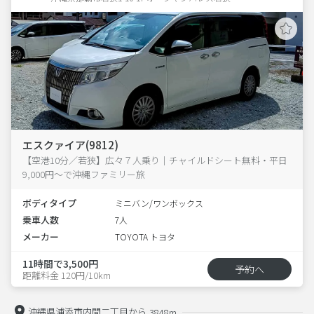
エスクァイア(9812)
【空港10分／若狭】広々７人乗り｜チャイルドシート無料・平日
9,000円〜で沖縄ファミリー旅
ボディタイプ
ミニバン/ワンボックス
乗車人数
7人
メーカー
TOYOTA トヨタ
11時間で3,500円
予約へ
距離料金 120円/10km
沖縄県浦添市内間二丁目から
3848m