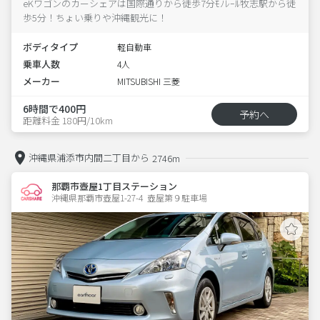
eKワゴンのカーシェアは国際通りから徒歩7分ﾓﾉﾚｰﾙ牧志駅から徒
歩5分！ちょい乗りや沖縄観光に！
ボディタイプ
軽自動車
乗車人数
4人
メーカー
MITSUBISHI 三菱
6時間で400円
予約へ
距離料金 180円/10km
沖縄県浦添市内間二丁目から
2746m
那覇市壺屋1丁目ステーション
沖縄県那覇市壺屋1-27-4  壺屋第９駐車場