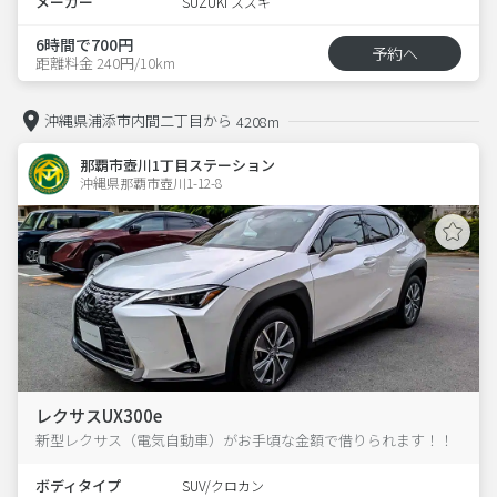
メーカー
SUZUKI スズキ
6時間で700円
予約へ
距離料金 240円/10km
沖縄県浦添市内間二丁目から
4208m
那覇市壺川1丁目ステーション
沖縄県那覇市壺川1-12-8  
レクサスUX300e
新型レクサス（電気自動車）がお手頃な金額で借りられます！！
ボディタイプ
SUV/クロカン