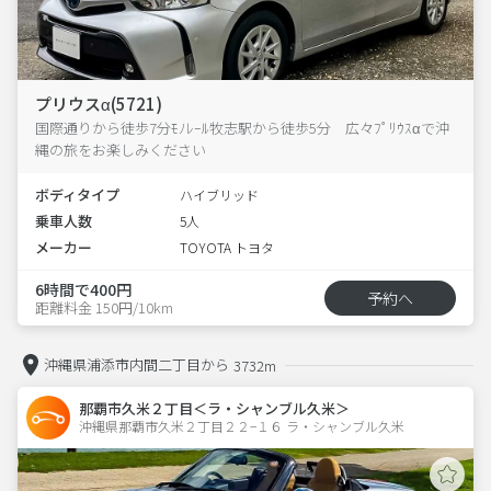
プリウスα(5721)
国際通りから徒歩7分ﾓﾉﾚｰﾙ牧志駅から徒歩5分 広々ﾌﾟﾘｳｽαで沖
縄の旅をお楽しみください
ボディタイプ
ハイブリッド
乗車人数
5人
メーカー
TOYOTA トヨタ
6時間で400円
予約へ
距離料金 150円/10km
沖縄県浦添市内間二丁目から
3732m
那覇市久米２丁目＜ラ・シャンブル久米＞
沖縄県那覇市久米２丁目２２−１６ ラ・シャンブル久米 