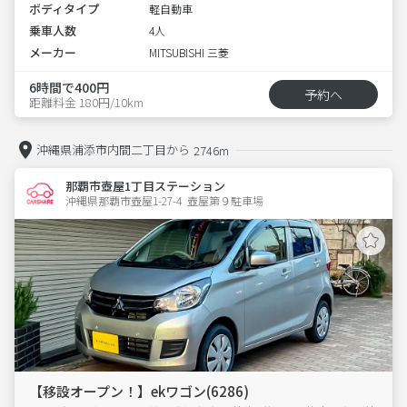
ボディタイプ
軽自動車
乗車人数
4人
メーカー
MITSUBISHI 三菱
6時間で400円
予約へ
距離料金 180円/10km
沖縄県浦添市内間二丁目から
2746m
那覇市壺屋1丁目ステーション
沖縄県那覇市壺屋1-27-4  壺屋第９駐車場
【移設オープン！】ekワゴン(6286)