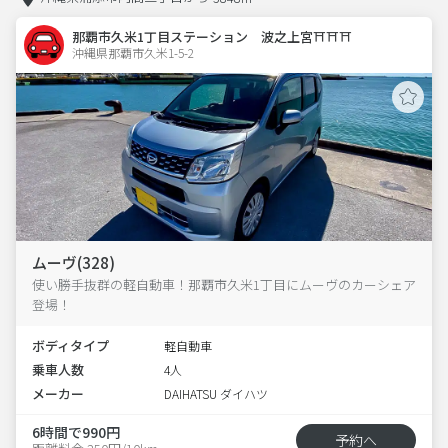
那覇市久米1丁目ステーション 波之上宮⛩️⛩️⛩️
沖縄県那覇市久米1-5-2  
ムーヴ(328)
使い勝手抜群の軽自動車！那覇市久米1丁目にムーヴのカーシェア
登場！
ボディタイプ
軽自動車
乗車人数
4人
メーカー
DAIHATSU ダイハツ
6時間で990円
予約へ