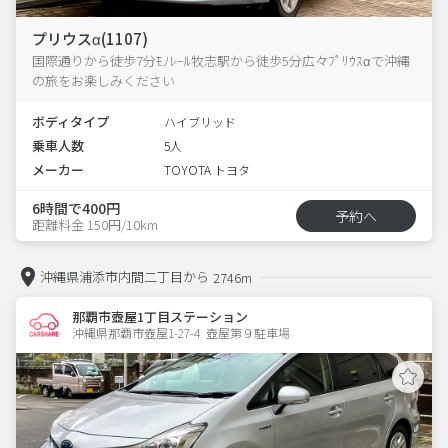
プリウスα(1107)
国際通りから徒歩7分ﾓﾉﾚｰﾙ牧志駅から徒歩5分広々ﾌﾟﾘｳｽαで沖縄
の旅をお楽しみください
ボディタイプ
ハイブリッド
乗車人数
5人
メーカー
TOYOTA トヨタ
6時間で400円
予約へ
距離料金 150円/10km
沖縄県浦添市内間二丁目から
2746m
那覇市壺屋1丁目ステーション
沖縄県那覇市壺屋1-27-4  壺屋第９駐車場