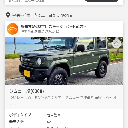
距離料金 250円/10km
沖縄県浦添市内間二丁目から
3923m
那覇市楚辺3丁目ステーション<No1左>
沖縄県那覇市楚辺3-10-12  
ジムニー緑(6068)
ゆいレール壺川駅から徒歩圏内！ジムニーで沖縄を満喫しちゃお
う！
ボディタイプ
軽自動車
乗車人数
4人