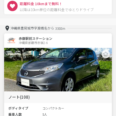
距離料金 10kmまで無料！
以降は10km単位の距離料金でゆとりドライブ
沖縄県豊見城市字渡橋名から
3388m
赤嶺駅前ステーション
沖縄県那覇市赤嶺2-6  
ノート(108)
ボディタイプ
コンパクトカー
乗車人数
5人