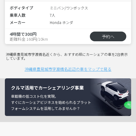
ボディタイプ
ミニバン/ワンボックス
乗車人数
7人
メーカー
Honda ホンダ
4時間で300円
予約へ
距離料金 160円/10km
沖縄県豊見城市字渡橋名近くから、おすすめ順にカーシェアの車を2台表示
しています。
沖縄県豊見城市字渡橋名近辺の車をマップで見る
クルマ活用でカーシェアリング事業
車載機の低コスト化を実現。
すぐにカーシェアビジネスを始められるプラット
フォームシステムを活用してみませんか？