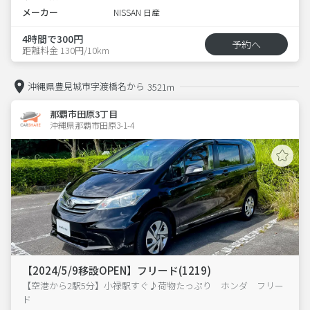
メーカー
NISSAN 日産
4時間で300円
予約へ
距離料金 130円/10km
沖縄県豊見城市字渡橋名から
3521m
那覇市田原3丁目
沖縄県那覇市田原3-1-4  
【2024/5/9移設OPEN】フリード(1219)
【空港から2駅5分】小禄駅すぐ♪荷物たっぷり ホンダ フリー
ド