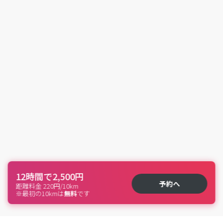
12時間で2,500円
予約へ
距離料金 220円/10km
※最初の10kmは
無料
です