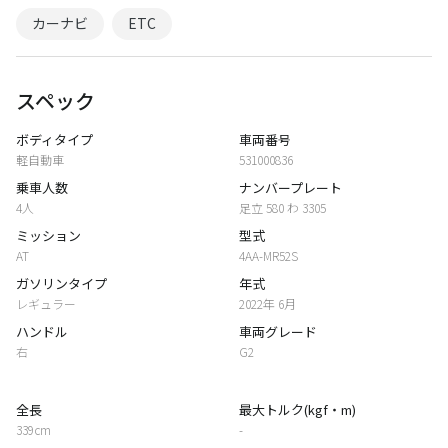
カーナビ
ETC
スペック
ボディタイプ
車両番号
軽自動車
531000836
乗車人数
ナンバープレート
4人
足立 580 わ 3305
ミッション
型式
AT
4AA-MR52S
ガソリンタイプ
年式
レギュラー
2022年 6月
ハンドル
車両グレード
右
G2
全長
最大トルク(kgf・m)
339cm
-