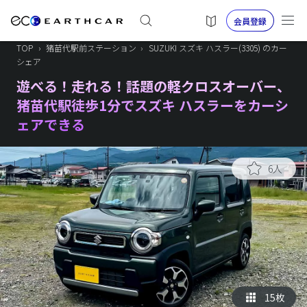
会員登録
TOP
›
猪苗代駅前ステーション
›
SUZUKI スズキ ハスラー(3305) のカー
シェア
遊べる！走れる！話題の軽クロスオーバー、
猪苗代駅徒歩1分でスズキ ハスラーをカーシ
ェアできる
6人
15枚