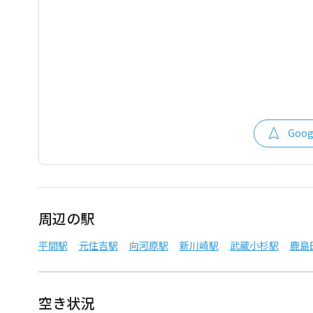
Goo
周辺の駅
平間駅
元住吉駅
向河原駅
新川崎駅
武蔵小杉駅
鹿島
空き状況