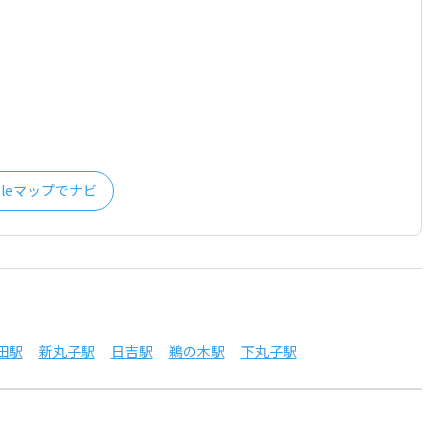
gleマップでナビ
田駅
新丸子駅
日吉駅
鵜の木駅
下丸子駅