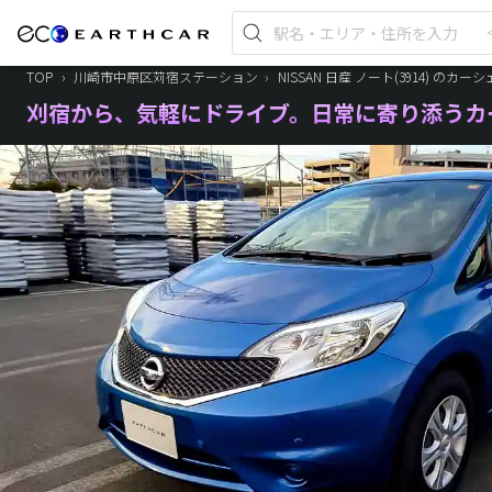
TOP
›
川崎市中原区苅宿ステーション
›
NISSAN 日産 ノート(3914) のカー
刈宿から、気軽にドライブ。日常に寄り添うカ