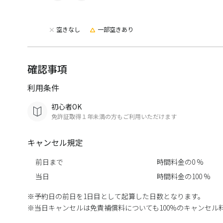
空きなし
一部空きあり
確認事項
利用条件
初心者OK
免許証取得１年未満の方もご利用いただけます
キャンセル規定
前日まで
時間料金の0 %
当日
時間料金の100 %
予約日の前日を1日目として起算した日数となります。
当日キャンセルは免責補償料についても100%のキャンセル