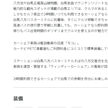
八方池や白馬五竜高山植物園、白馬岩岳マウンテンリゾートな
魅力的な観光スポットが満載の白馬エリアは、クルマがあると
しかもセルフ貸出で24時間いつでも利用できるカーシェアなら
白馬八方バスターミナルに到着後、すぐにクルマ移動できちゃ
高速バスの夜行便で早朝に到着しても、カーシェアなら即利用
帰りもバス出発時間のギリギリまでクルマを使えるのが魅力で
カーシェア車両は軽自動車の日産「モコ」。
カーナビやETC車載器もご利用料金にコミコミで標準装備して
ステーションは白馬八方バスターミナルそばの八方交差点を北へ
車両を運営・管理する「ウィンディーカーシェア」の看板が目
24時間利用できるカーシェアで白馬での余暇を存分にお楽し
装備