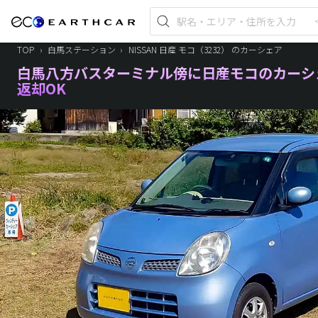
TOP
›
白馬ステーション
›
NISSAN 日産 モコ（3232） のカーシェア
白馬八方バスターミナル傍に日産モコのカーシェ
返却OK