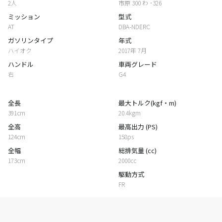
2人
市原 300 わ ･326
ミッション
型式
AT
DBA-NDERC
ガソリンタイプ
年式
ハイオク
2017年 7月
ハンドル
車両グレード
右
G4
全長
最大トルク(kgf・m)
391cm
20.4kgm
全高
最高出力 (PS)
124cm
158ps
全幅
総排気量 (cc)
173cm
2000cc
駆動方式
FR