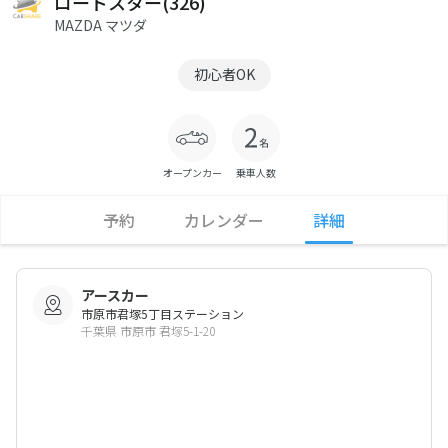
ロードスター(326)
MAZDA マツダ
初心者OK
オープンカー
乗車人数
予約
カレンダー
詳細
アースカー
市原市君塚5丁目ステーション
千葉県 市原市 君塚5-1-20