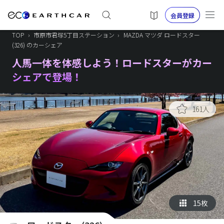
会員登録
TOP
›
市原市君塚5丁目ステーション
›
MAZDA マツダ ロードスター
(326) のカーシェア
人馬一体を体感しよう！ロードスターがカー
シェアで登場！
161人
15枚