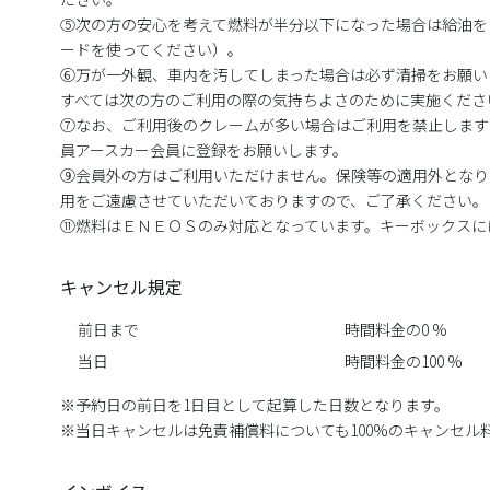
⑤次の方の安心を考えて燃料が半分以下になった場合は給油を
ードを使ってください）。
⑥万が一外観、車内を汚してしまった場合は必ず清掃をお願い
すべては次の方のご利用の際の気持ちよさのために実施くださ
⑦なお、ご利用後のクレームが多い場合はご利用を禁止します
員アースカー会員に登録をお願いします。
⑨会員外の方はご利用いただけません。保険等の適用外となり
用をご遠慮させていただいておりますので、ご了承ください。
⑪燃料はＥＮＥＯＳのみ対応となっています。キーボックスに
キャンセル規定
前日まで
時間料金の0 %
当日
時間料金の100 %
予約日の前日を1日目として起算した日数となります。
当日キャンセルは免責補償料についても100%のキャンセル