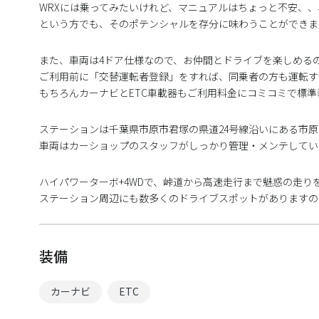
WRXには乗ってみたいけれど、マニュアルはちょっと不安、、
という方でも、そのポテンシャルを存分に味わうことができま
また、車両は4ドア仕様なので、お仲間とドライブを楽しめる
ご利用前に「交替運転者登録」をすれば、同乗者の方も運転す
もちろんカーナビとETC車載器もご利用料金にコミコミで標準
ステーションは千葉県市原市君塚の県道24号線沿いにある市
車両はカーショップのスタッフがしっかり管理・メンテしてい
ハイパワーターボ+4WDで、峠道から高速走行まで魅惑の走り
ステーション周辺にも数多くのドライブスポットがありますの
装備
カーナビ
ETC