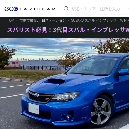
TOP
›
市原市君塚5丁目ステーション
›
SUBARU スバル インプレッサ ＷＲ
スバリスト必見！3代目スバル・インプレッサWR