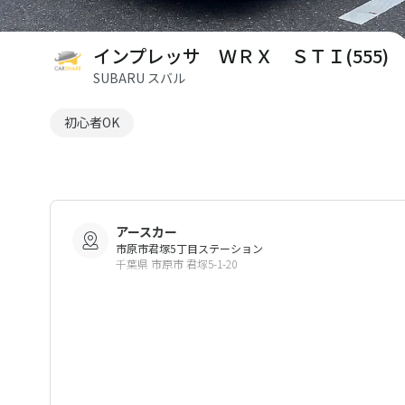
インプレッサ ＷＲＸ ＳＴＩ(555)
SUBARU スバル
初心者OK
アースカー
市原市君塚5丁目ステーション
千葉県 市原市 君塚5-1-20