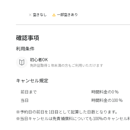
空きなし
一部空きあり
確認事項
利用条件
初心者OK
免許証取得１年未満の方もご利用いただけます
キャンセル規定
前日まで
時間料金の0 %
当日
時間料金の100 %
予約日の前日を1日目として起算した日数となります。
当日キャンセルは免責補償料についても100%のキャンセル