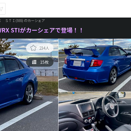
Ｘ ＳＴＩ(555) のカーシェア
X STIがカーシェアで登場！！
234人
15枚