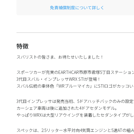
免責補償制度について詳しく
特徴
スバリストの皆さま、お待たせいたしました！
スポーツカーが充実のEARTHCAR市原市君塚5丁目ステーショ
3代目スバル・インプレッサWRX STIが登場！
スバル伝統の車体色「WRブルーマイカ」にSTIロゴがカッコ
3代目インプレッサは発売当初、5ドアハッチバックのみの設定
カーシェア車両は後に追加された4ドアセダンモデル。
やっぱりWRXは大型リアウイングを装着したセダンタイプが
スペックは、2.5リッター水平対向4気筒エンジンと5速ATの組