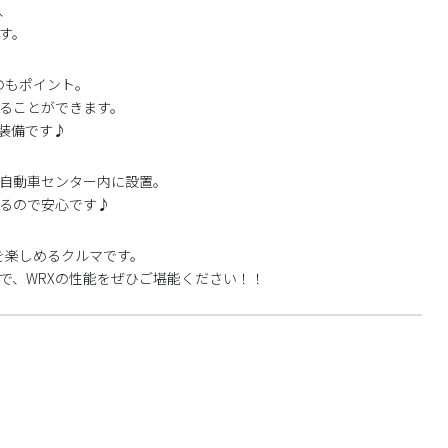
、
す。
のもポイント。
ることができます。
装備です♪
原自動車センター内に設置。
るので安心です♪
を楽しめるクルマです。
で、WRXの性能をぜひご堪能ください！！