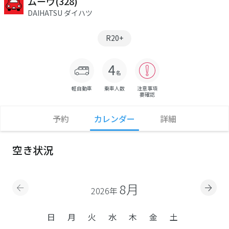
ムーヴ(328)
DAIHATSU ダイハツ
R20+
軽自動車
乗車人数
注意事項
要確認
予約
カレンダー
詳細
空き状況
8月
2026年
日
月
火
水
木
金
土