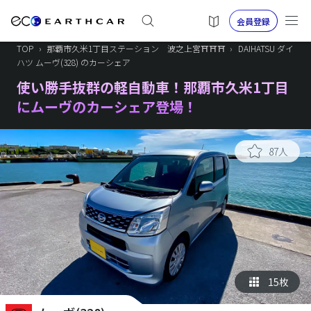
会員登録
TOP
›
那覇市久米1丁目ステーション 波之上宮⛩️⛩️⛩️
›
DAIHATSU ダイ
ハツ ムーヴ(328) のカーシェア
使い勝手抜群の軽自動車！那覇市久米1丁目
にムーヴのカーシェア登場！
87人
15枚