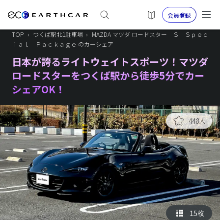
会員登録
TOP
›
つくば駅北1駐車場
›
MAZDA マツダ ロードスター Ｓ Ｓｐｅｃ
ｉａｌ Ｐａｃｋａｇｅ のカーシェア
日本が誇るライトウェイトスポーツ！マツダ
ロードスターをつくば駅から徒歩5分でカー
シェアOK！
448人
15枚