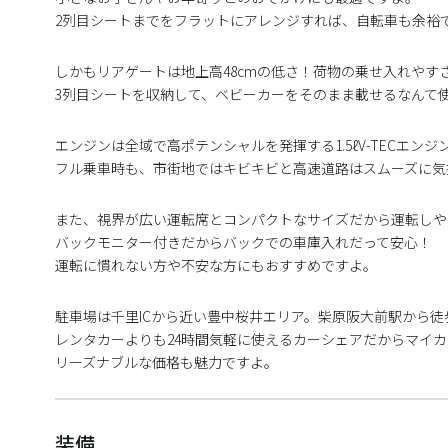
2列目シートまでをフラットにアレンジすれば、自転車も余裕
しかもリアゲートは地上高48cmの低さ！荷物の乗せ入れやす
3列目シートを収納して、ベビーカーをそのまま載せるなんて
エンジンは全域で高ポテンシャルを発揮する1.5ℓV-TECエンジ
フル乗車時も、市街地ではキビキビと高速道路はスムーズに気
また、視界が広い運転席とコンパクトなサイズだから運転しや
バックモニター付きだからバックでの車庫入れだって安心！
運転に慣れない方や不安な方にもおすすめですよ。
駐車場は千里ICから近い豊中桜井エリア。柴原阪大前駅から徒
レンタカーよりも24時間気軽に使えるカーシェアだからマイ
リーズナブルな価格も魅力ですよ。
装備