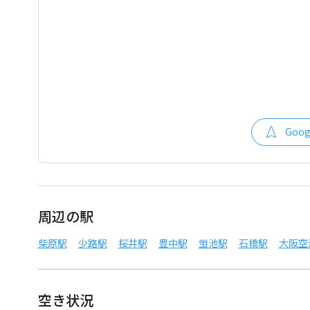
Goo
周辺の駅
柴原駅
少路駅
桜井駅
豊中駅
蛍池駅
石橋駅
大阪空
空き状況