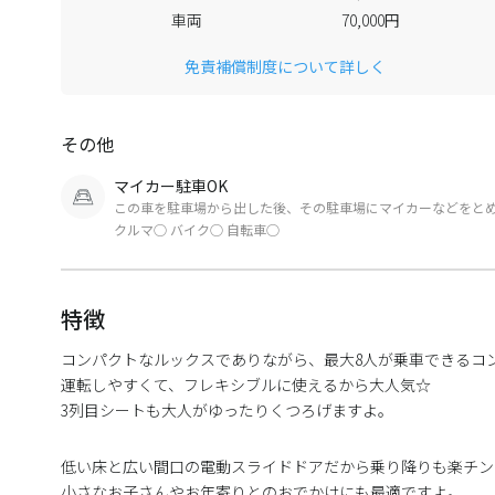
車両
70,000円
免責補償制度について詳しく
その他
マイカー駐車OK
この車を駐車場から出した後、その駐車場にマイカーなどをと
クルマ○ バイク○ 自転車○
特徴
コンパクトなルックスでありながら、最大8人が乗車できるコ
運転しやすくて、フレキシブルに使えるから大人気☆
3列目シートも大人がゆったりくつろげますよ。
低い床と広い間口の電動スライドドアだから乗り降りも楽チン
小さなお子さんやお年寄りとのおでかけにも最適ですよ。