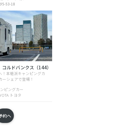
-53-18
】コルドバンクス（144）
へ！本格派キャンピングカ
カーシェアで登場！
ンピングカー
YOTA トヨタ
予約へ