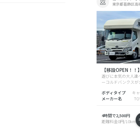
東京都葛飾区高砂5
【移設OPEN！！
遊びに本気の大人達
ーコルドバンクスが
ボディタイプ
キャ
メーカー名
TO
4時間で2,500円
距離料金0円/10km