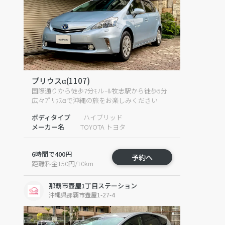
プリウスα(1107)
国際通りから徒歩7分ﾓﾉﾚｰﾙ牧志駅から徒歩5分
広々ﾌﾟﾘｳｽαで沖縄の旅をお楽しみください
ボディタイプ
ハイブリッド
メーカー名
TOYOTA トヨタ
6時間で400円
予約へ
距離料金150円/10km
那覇市壺屋1丁目ステーション
沖縄県那覇市壺屋1-27-4