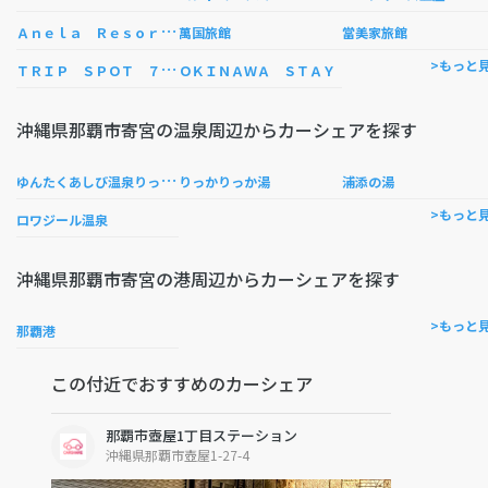
Ａ
ｎｅｌａ Ｒｅｓｏｒｔ 沖縄国際通り
萬国旅館
當美家旅館
Ｔ
ＲＩＰ ＳＰＯＴ ７７４
>もっと
ＯＫＩＮＡＷＡ ＳＴＡＹ
沖縄県那覇市寄宮の温泉周辺からカーシェアを探す
ゆ
んたくあしび温泉りっかりっか湯
りっかりっか湯
浦添の湯
>もっと
ロワジール温泉
沖縄県那覇市寄宮の港周辺からカーシェアを探す
>もっと
那覇港
この付近でおすすめのカーシェア
那覇市壺屋1丁目ステーション
沖縄県那覇市壺屋1-27-4