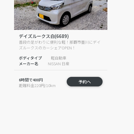
デイズルークス白(6689)
普段の足がわりに便利な軽！那覇市壺川にデイ
ズルークスのカーシェアOPEN！
ボディタイプ
軽自動車
メーカー名
NISSAN 日産
6時間で400円
予約へ
距離料金220円/10km