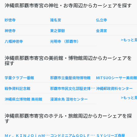
沖縄県那覇市寄宮の神社・お寺周辺からカーシェアを探す
妙徳寺
識名宮
仏立寺
神徳寺
東之御嶽
金満宮
>もっと
八幡神徳寺
光明寺 （那覇市）
沖縄県那覇市寄宮の美術館・博物館周辺からカーシェアを
探す
学童クラブ一番館
那覇市立壷屋焼物博物館
MITSUOシーサー美術館
那
覇市市民文化部歴史博物館
戦争資料記念館
沖縄郵政資料センター
>もっと
沖縄県立博物館 美術館
漫湖水鳥 湿地センター
沖縄県那覇市寄宮のホテル・旅館周辺からカーシェアを探
す
Ｍ
ｒ．ＫＩＮＪＯｉｎＭＩＨＡＲＡ
コ
ンドミニアムＧＯＬＦＧＯＬＦ壺屋
ＳＹシリーズ壺屋