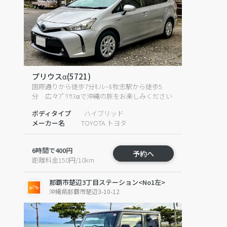
プリウスα(5721)
国際通りから徒歩7分ﾓﾉﾚｰﾙ牧志駅から徒歩5
分 広々ﾌﾟﾘｳｽαで沖縄の旅をお楽しみください
ボディタイプ
ハイブリッド
メーカー名
TOYOTA トヨタ
6時間で400円
予約へ
距離料金150円/10km
那覇市楚辺3丁目ステーション<No1左>
沖縄県那覇市楚辺3-10-12