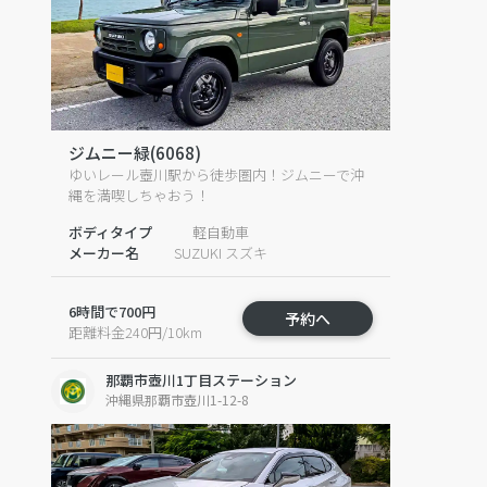
ジムニー緑(6068)
ゆいレール壺川駅から徒歩圏内！ジムニーで沖
縄を満喫しちゃおう！
ボディタイプ
軽自動車
メーカー名
SUZUKI スズキ
6時間で700円
予約へ
距離料金240円/10km
那覇市壺川1丁目ステーション
沖縄県那覇市壺川1-12-8