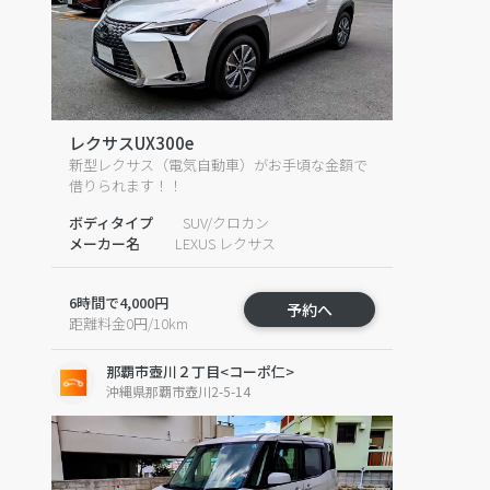
レクサスUX300e
新型レクサス（電気自動車）がお手頃な金額で
借りられます！！
ボディタイプ
SUV/クロカン
メーカー名
LEXUS レクサス
6時間で4,000円
予約へ
距離料金0円/10km
那覇市壺川２丁目<コーポ仁>
沖縄県那覇市壺川2-5-14