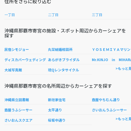
住所をさらに絞り込む
一丁目
二丁目
三丁目
沖縄県那覇市寄宮の施設・スポット周辺からカーシェアを
探す
Ｏ
民宿シモジョー
丸栄結婚相談所
ディスカバーウェディング
あらがきブライダル
Mr.KINJO in MIHAR
>もっと
大城写真館
琉Qレンタサイクル
沖縄県那覇市寄宮の名所周辺からカーシェアを探す
沖縄県立図書館
新垣家住宅
壺屋やちむん通り
壺屋うふシーサー
太平通り
さいおんうふシーサー
>もっと
さいおんスクエア
桜坂中通り