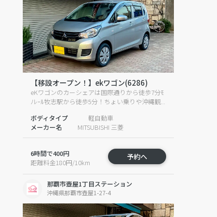
【移設オープン！】ekワゴン(6286)
eKワゴンのカーシェアは国際通りから徒歩7分ﾓ
ﾉﾚｰﾙ牧志駅から徒歩5分！ちょい乗りや沖縄観...
ボディタイプ
軽自動車
メーカー名
MITSUBISHI 三菱
6時間で400円
予約へ
距離料金180円/10km
那覇市壺屋1丁目ステーション
沖縄県那覇市壺屋1-27-4