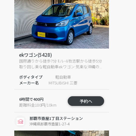
ekワゴン(5428)
国際通りから徒歩7分 ﾓﾉﾚｰﾙ牧志駅から徒歩5分
取り回し楽な軽自動車ekワゴン 気楽な沖縄の...
ボディタイプ
軽自動車
メーカー名
MITSUBISHI 三菱
6時間で400円
予約へ
距離料金180円/10km
那覇市壺屋1丁目ステーション
沖縄県那覇市壺屋1-27-4