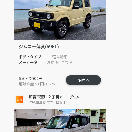
ジムニー薄黄(6961)
ボディタイプ
軽自動車
メーカー名
SUZUKI スズキ
6時間で700円
予約へ
距離料金240円/10km
那覇市壺川２丁目<コーポ仁>
沖縄県那覇市壺川2-5-14