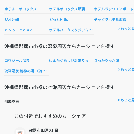
ホテル オロックス
ホテルオロックス那覇
ホテルラッソエアポート
ジオ沖縄
どっとHills
チャビラホテル那覇
ホ
テルパークスタジアム那覇
>もっと
ｒｏｂ ｃｏｎｄ
沖縄県那覇市小禄の温泉周辺からカーシェアを探す
ゆ
んたくあしび温泉りっかりっか湯
ロワジール温泉
りっかりっか湯
琉
球温泉 龍神の湯 （琉球温泉 瀬長島ホテル）
>もっと
沖縄県那覇市小禄の空港周辺からカーシェアを探す
>もっと
那覇空港
この付近でおすすめのカーシェア
那覇市田原3丁目