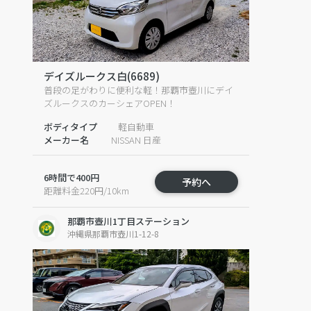
デイズルークス白(6689)
普段の足がわりに便利な軽！那覇市壺川にデイ
ズルークスのカーシェアOPEN！
ボディタイプ
軽自動車
メーカー名
NISSAN 日産
6時間で400円
予約へ
距離料金220円/10km
那覇市壺川1丁目ステーション
沖縄県那覇市壺川1-12-8