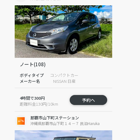
ノート(108)
ボディタイプ
コンパクトカー
メーカー名
NISSAN 日産
4時間で300円
予約へ
距離料金130円/10km
那覇市山下町ステーション
沖縄県那覇市山下町１４－７ 民泊Haruka