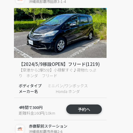
沖縄県那覇市田原3-1-4
【2024/5/9移設OPEN】フリード(1219)
【空港から2駅5分】小禄駅すぐ♪荷物たっぷ
り ホンダ フリード
ボディタイプ
ミニバン/ワンボックス
メーカー名
Honda ホンダ
4時間で300円
予約へ
距離料金160円/10km
赤嶺駅前ステーション
沖縄県那覇市赤嶺2-6