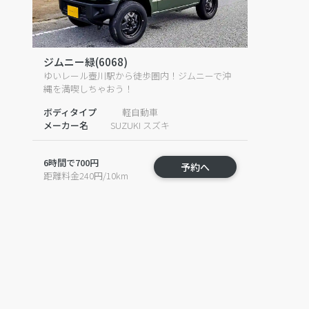
ジムニー緑(6068)
ゆいレール壺川駅から徒歩圏内！ジムニーで沖
縄を満喫しちゃおう！
ボディタイプ
軽自動車
メーカー名
SUZUKI スズキ
6時間で700円
予約へ
距離料金240円/10km