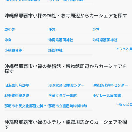
沖縄県那覇市小禄の神社・お寺周辺からカーシェアを探す
袋中寺
沖宮
沖宮
沖宮
沖縄県護国神社
沖縄県護国神社
>もっと
小禄観音寺
護国神社
沖縄県那覇市小禄の美術館・博物館周辺からカーシェアを
探す
旧海軍司令部壕
漫湖水鳥 湿地センター
沖縄郵政資料センター
戦争資料記念館
学童クラブ一番館
ゆいレール展示館
那
覇市市民文化部歴史博物館
>もっと
那覇市立壷屋焼物博物館
沖縄県那覇市小禄のホテル・旅館周辺からカーシェアを探
す