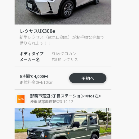
レクサスUX300e
新型レクサス（電気自動車）がお手頃な金額で
借りられます！！
ボディタイプ
SUV/クロカン
メーカー名
LEXUS レクサス
6時間で4,000円
予約へ
距離料金0円/10km
那覇市楚辺3丁目ステーション<No1左>
沖縄県那覇市楚辺3-10-12