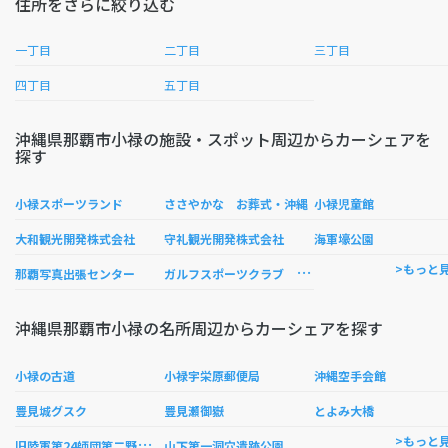
住所をさらに絞り込む
一丁目
二丁目
三丁目
四丁目
五丁目
沖縄県那覇市小禄の施設・スポット周辺からカーシェアを
探す
小禄スポーツランド
ささやかな お葬式・沖縄
小禄児童館
大和観光開発株式会社
守礼観光開発株式会社
海軍壕公園
ガ
ルフスポーツクラブ 豊見城
>もっと
那覇写真出張センター
沖縄県那覇市小禄の名所周辺からカーシェアを探す
小禄の古道
小禄宇栄原郵便局
沖縄空手会館
豊見城グスク
豊見瀬御嶽
とよみ大橋
旧
陸軍第24師団第二野戦病院患者合祀碑
>もっと
山下第一洞穴遺跡公園