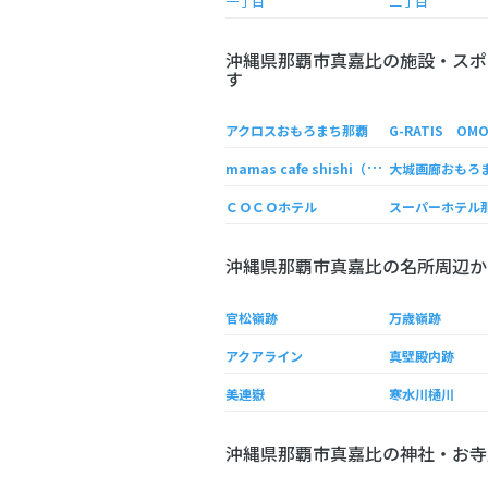
一丁目
二丁目
沖縄県那覇市真嘉比の施設・スポ
す
アクロスおもろまち那覇
G-RATIS OM
m
amas cafe shishi（ママズカフェ シシ）
大城画廊おもろ
ＣＯＣＯホテル
沖縄県那覇市真嘉比の名所周辺か
官松嶺跡
万歳嶺跡
アクアライン
真壁殿内跡
美連嶽
寒水川樋川
沖縄県那覇市真嘉比の神社・お寺