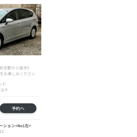
ﾙ牧志駅から徒歩5
の旅をお楽しみください
ッド
トヨタ
予約へ
ション<No1左>
12