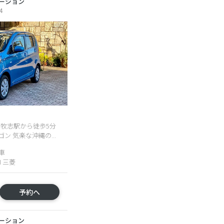
ーション
4
ｰﾙ牧志駅から徒歩5分
ン 気楽な沖縄の...
車
HI 三菱
予約へ
ーション