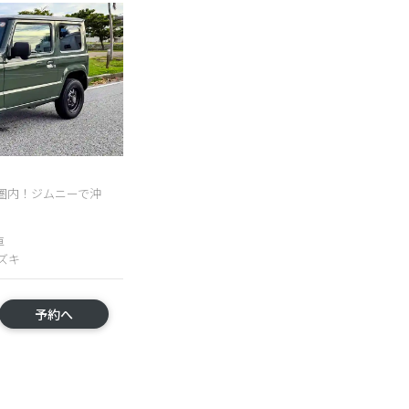
圏内！ジムニーで沖
車
スズキ
予約へ