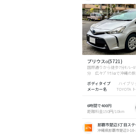
プリウスα(5721)
国際通りから徒歩7分ﾓﾉﾚｰ
分 広々ﾌﾟﾘｳｽαで沖縄
ボディタイプ
ハイブリ
メーカー名
TOYOTA 
6時間で400円
距離料金150円/10km
那覇市楚辺3丁目ステー
沖縄県那覇市楚辺3-10-