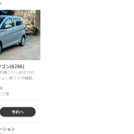
4
ン(6286)
際通りから徒歩7分ﾓ
ょい乗りや沖縄観...
車
HI 三菱
予約へ
ーション