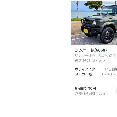
ジムニー緑(6068)
ゆいレール壺川駅から徒歩
縄を満喫しちゃおう！
ボディタイプ
軽自動
メーカー名
SUZUKI 
6時間で700円
距離料金240円/10km