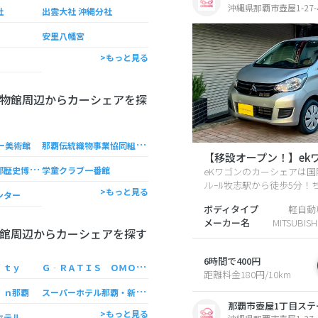
沖縄県那覇市壺屋1-27-
社
出雲大社 沖縄分社
安里八幡宮
>もっと見る
物館周辺からカーシェアを探
那
覇伝統織物事業協同組合・首里織工芸館
サー美術館
【移設オープン！】ekワゴ
那
覇市市民文化部歴史博物館
学童クラブ一番館
eKワゴンのカーシェアは国
ﾉﾚｰﾙ牧志駅から徒歩5分！ち
>もっと見る
ンター
ボディタイプ
軽自動
メーカー名
MITSUBIS
館周辺からカーシェアを探す
6時間で400円
Ｇ
‐ＲＡＴＩＳ ＯＭＯＲＯＭＡＣＨＩ
ｉｔｙ
距離料金180円/10km
ス
ーパーホテル那覇・新都心
ｉｎ那覇
那覇市壺屋1丁目ステ
>もっと見る
ホテル