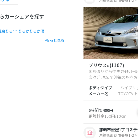
沖縄県那覇市壺屋1-27-
らカーシェアを探す
ゆ
んたくあしび温泉りっかりっか湯
りっかりっか湯
>もっと見る
プリウスα(1107)
国際通りから徒歩7分ﾓﾉﾚｰ
広々ﾌﾟﾘｳｽαで沖縄の旅を
ボディタイプ
ハイブリ
メーカー名
TOYOTA 
6時間で400円
距離料金150円/10km
那覇市壺屋1丁目ステ
沖縄県那覇市壺屋1-27-