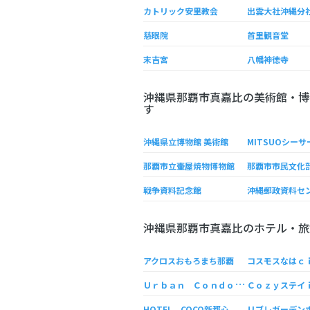
カトリック安里教会
出雲大社沖縄分
慈眼院
首里観音堂
末吉宮
八幡神徳寺
沖縄県那覇市真嘉比の美術館・博
す
沖縄県立博物館 美術館
MITSUOシー
那覇市立壷屋焼物博物館
戦争資料記念館
沖縄郵政資料セ
沖縄県那覇市真嘉比のホテル・旅
アクロスおもろまち那覇
コスモスなはｃ
Ｕ
ｒｂａｎ Ｃｏｎｄｏｍｉｎｉｕｍ 和風邸
Ｃｏｚｙステイ
HOTEL COCO新都心
リブレガーデン