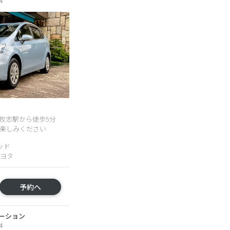
4
ﾙ牧志駅から徒歩5分
お楽しみください
ッド
トヨタ
予約へ
ーション
4