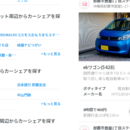
三丁目
那覇市壺屋1丁目ステ
沖縄県那覇市壺屋1-27-
ット周辺からカーシェアを探
コ
スモスおもろまちステーション
OROMACHI
まち店
結婚ナビつがい
ス
ーパーホテル那覇・新都心
>もっと見る
ekワゴン(5428)
らカーシェアを探す
国際通りから徒歩7分 ﾓﾉﾚ
取り回し楽な軽自動車ekワゴ
日本銀行 那覇支店
ボディタイプ
軽自動
メーカー名
MITSUBIS
中山門跡
>もっと見る
6時間で400円
距離料金180円/10km
周辺からカーシェアを探す
那覇市壺屋1丁目ステ