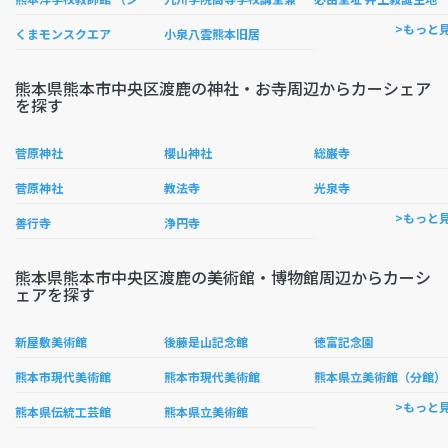
>もっと
くまモンスクエア
小泉八雲熊本旧居
熊本県熊本市中央区渡鹿の神社・お寺周辺からカーシェア
を探す
菅原神社
櫻山神社
総巌寺
菅原神社
教法寺
光泉寺
>もっと
善行寺
浄円寺
熊本県熊本市中央区渡鹿の美術館・博物館周辺からカーシ
ェアを探す
新屋敷美術館
後藤是山記念館
徳富記念園
熊本市現代美術館
熊本市現代美術館
熊本県立美術館（分館）
>もっと
熊本県伝統工芸館
熊本県立美術館