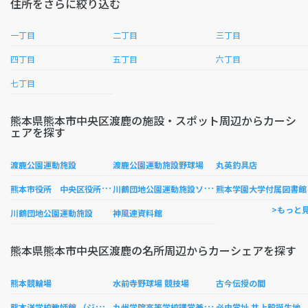
住所をさらに絞り込む
一丁目
二丁目
三丁目
四丁目
五丁目
六丁目
七丁目
熊本県熊本市中央区渡鹿の施設・スポット周辺からカーシ
ェアを探す
渡鹿公園運動施設
渡鹿公園運動施設野球場
丸英釣具店
熊
本市役所 中央区役所中央区役所関係機関託麻原地域コミュニティセンター
川
鶴団地公園運動施設ソフトボール場練習場
熊本学園大学付属図書館
>もっと
川鶴団地公園運動施設
神風連資料館
熊本県熊本市中央区渡鹿の名所周辺からカーシェアを探す
熊本競輪場
水前寺野球場 競技場
古今伝授の間
熊
本洋学校教師館 （ジェーンズ邸 日赤記念館）
九
州学院高等学校講堂兼礼拝堂
必由堂址 井上毅誕生地