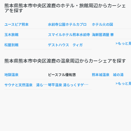
熊本県熊本市中央区渡鹿のホテル・旅館周辺からカーシェ
アを探す
ユースピア熊本
水前寺公園ホテルカプロ
ホテル火の国
玉木旅館
スマイルホテル熊本水前寺
海鮮居酒屋 華
>もっと
松屋別館
ゲストハウス ティガ
熊本県熊本市中央区渡鹿の温泉周辺からカーシェアを探す
地獄温泉
ピースフル優祐悠
熊本城温泉 城の湯
サ
ウナと天然温泉 湯らっくす
琴
平温泉 湯らっくすゲンキスクエア
>もっと