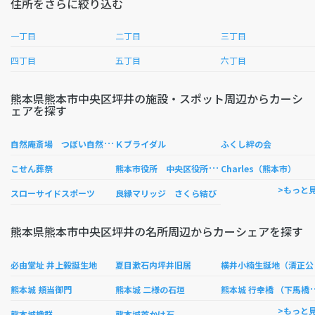
住所をさらに絞り込む
一丁目
二丁目
三丁目
四丁目
五丁目
六丁目
熊本県熊本市中央区坪井の施設・スポット周辺からカーシ
ェアを探す
自
然庵斎場 つぼい自然庵斎場
Ｋブライダル
ふくし絆の会
熊
本市役所 中央区役所中央区役所関係機関碩台地域コミュニティセンター
こせん葬祭
Charles（熊本市）
>もっと
スローサイドスポーツ
良縁マリッジ さくら結び
熊本県熊本市中央区坪井の名所周辺からカーシェアを探す
井
必由堂址 井上毅誕生地
夏目漱石内坪井旧居
本城 行幸橋
熊本城 頬当御門
熊本城 二様の石垣
>もっと
熊本城櫓群
熊本城首かけ石