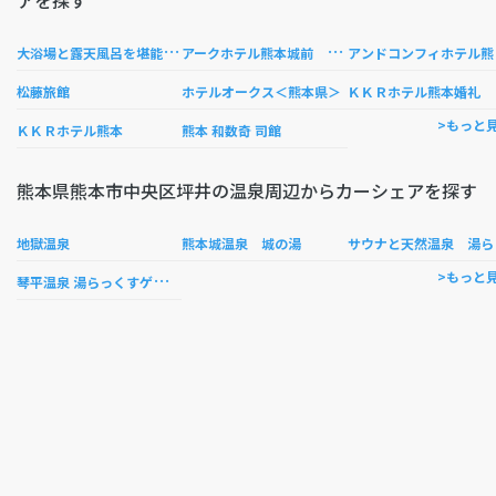
アを探す
大
浴場と露天風呂を堪能 街中Rｙｏｋａｎ 丸小ホテル
ア
ークホテル熊本城前 −ルートインホテルズ−
ンド
松藤旅館
ホテルオークス＜熊本県＞
ＫＫＲホテル熊本婚礼
>もっと
ＫＫＲホテル熊本
熊本 和数奇 司館
熊本県熊本市中央区坪井の温泉周辺からカーシェアを探す
ウ
地獄温泉
熊本城温泉 城の湯
琴
平温泉 湯らっくすゲンキスクエア
>もっと