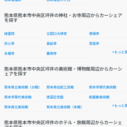
熊本県熊本市中央区坪井の神社・お寺周辺からカーシェア
を探す
峰雲院
立田口大神宮
泰陽寺
宗心寺
長延寺
見性寺
>もっと
永福寺
養徳寺
熊本県熊本市中央区坪井の美術館・博物館周辺からカーシ
ェアを探す
熊本県立美術館（分館）
熊本県伝統工芸館
熊本市現代美術館
熊本市現代美術館
徳富記念園
新屋敷美術館
>もっと
熊本県立美術館
熊本県立美術館（本館）
熊本県熊本市中央区坪井のホテル・旅館周辺からカーシェ