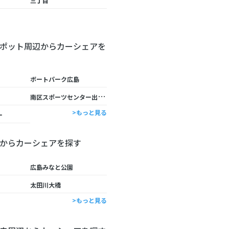
三丁目
ポット周辺からカーシェアを
ボートパーク広島
南
区スポーツセンター出島屋内プール
>もっと見る
ー
からカーシェアを探す
広島みなと公園
太田川大橋
>もっと見る