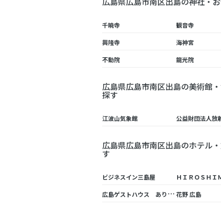
広島県広島市南区出島の神社・お
千暁寺
観音寺
興隆寺
海神宮
不動院
龍光院
広島県広島市南区出島の美術館・
探す
江波山気象館
広島県広島市南区出島のホテル・
す
ビジネスイン三島屋
広
島ゲストハウス ありがとう
花野 広島