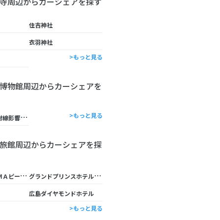
寺周辺からカーシェアを探す
住吉神社
衣羽神社
>もっと見る
博物館周辺からカーシェアを
公
益財団法人放射線影響研究所
>もっと見る
旅館周辺からカーシェアを探
Ｈ
ＩＲＯＳＨＩＭＡピースホテル宇品
グ
ランドプリンスホテル広島
広島ダイヤモンドホテル
>もっと見る