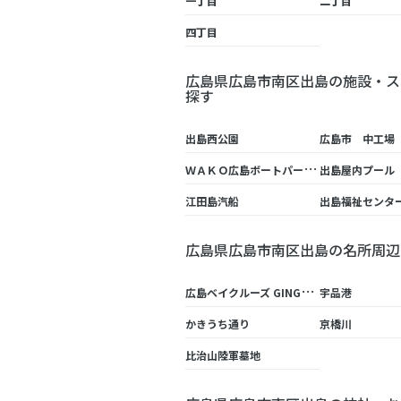
一丁目
二丁目
四丁目
広島県広島市南区出島の施設・ス
探す
出島西公園
広島市 中工場
Ｗ
ＡＫＯ広島ボートパーク株式会社
出島屋内プール
江田島汽船
出島福祉センタ
広島県広島市南区出島の名所周辺
広
島ベイクルーズ GINGA（広島ベイクルーズ ギンガ）
宇品港
かきうち通り
京橋川
比治山陸軍墓地