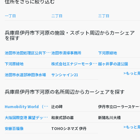
住所をさらに絞り込む
一丁目
二丁目
三丁目
兵庫県伊丹市下河原の施設・スポット周辺からカーシェア
を探す
池
田市池田処理区公共下水道池田処理場
池田市清掃事務所
下河原緑地
株
式会社エナジーモータースタイル
下河原緑地
越ヶ井夢の道公園
>もっと
池田市水道部神田浄水場
サンシャイン21
兵庫県伊丹市下河原の名所周辺からカーシェアを探す
H
umobility World （ヒューモビリティワールド）
丹市
辻の碑
大
阪国際空港 展望デッキ｢ラ ソーラ｣
和泉式部の墓
新猪名川大橋
>もっと
安藤百福像
TOHOシネマズ 伊丹