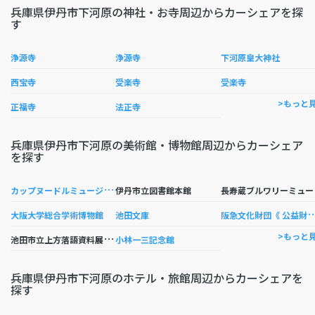
兵庫県伊丹市下河原の神社・お寺周辺からカーシェアを探
す
浄源寺
浄源寺
下河原皇大神社
西宝寺
受楽寺
受楽寺
>もっと
正福寺
法正寺
兵庫県伊丹市下河原の美術館・博物館周辺からカーシェア
を探す
カ
ップヌードルミュージアム 大阪池田
寿
伊丹市立図書館本館
急文化財団《 公益財団法人 
大阪大学総合学術博物館
池田文庫
池
田市立上方落語資料展示館 （落語みゅーじあむ）
>もっと
小林一三記念館
兵庫県伊丹市下河原のホテル・旅館周辺からカーシェアを
探す