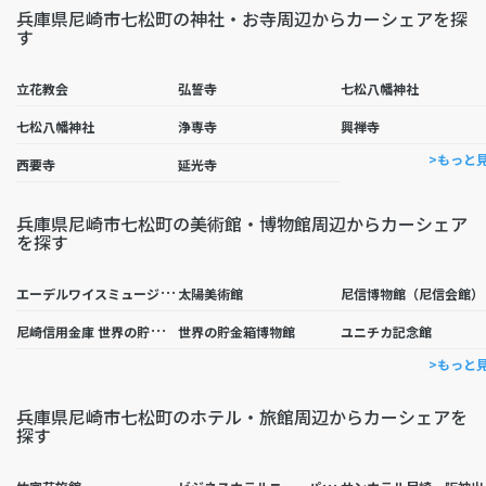
兵庫県尼崎市七松町の神社・お寺周辺からカーシェアを探
す
立花教会
弘誓寺
七松八幡神社
七松八幡神社
浄専寺
興禅寺
>もっと
西要寺
延光寺
兵庫県尼崎市七松町の美術館・博物館周辺からカーシェア
を探す
エ
ーデルワイスミュージアム
太陽美術館
尼信博物館（尼信会館）
尼
崎信用金庫 世界の貯金箱博物館
世界の貯金箱博物館
ユニチカ記念館
>もっと
兵庫県尼崎市七松町のホテル・旅館周辺からカーシェアを
探す
ビ
ジネスホテルニューパレス
ンホ