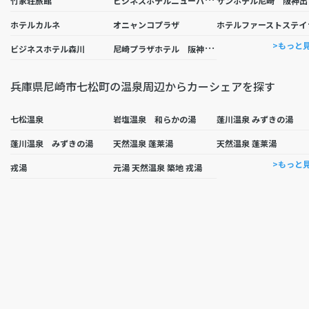
竹家荘旅館
テル
ホテルカルネ
オニャンコプラザ
尼
崎プラザホテル 阪神尼崎
>もっと
ビジネスホテル森川
兵庫県尼崎市七松町の温泉周辺からカーシェアを探す
七松温泉
岩塩温泉 和らかの湯
蓬川温泉 みずきの湯
蓬川温泉 みずきの湯
天然温泉 蓬莱湯
天然温泉 蓬莱湯
>もっと
戎湯
元湯 天然温泉 築地 戎湯