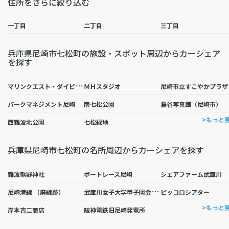
住所をさらに絞り込む
一丁目
二丁目
三丁目
兵庫県尼崎市七松町の施設・スポット周辺からカーシェア
を探す
マ
リンクエスト・ダイビングショップ
ＭＨスタジオ
尼崎市立すこやかプラザ
パークマネジメント尼崎
南七松公園
島谷写真館（尼崎市）
>もっと
西難波北公園
七松緑地
兵庫県尼崎市七松町の名所周辺からカーシェアを探す
難波熊野神社
ボートレース尼崎
シェアファーム武庫川
武
庫川女子大学甲子園会館（旧甲子園ホテル）
尼崎港線 （廃線跡）
ピッコロシアター
>もっと
岸本吉二商店
阪神電鉄旧尼崎発電所