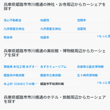
兵庫県姫路市市川橋通の神社・お寺周辺からカーシェアを
探す
洗心不動教会
地蔵院
宝積寺
九所御霊天神社
九所御霊天神社
宝蔵院
>もっと
明泉寺
地蔵寺
兵庫県姫路市市川橋通の美術館・博物館周辺からカーシェ
アを探す
御
座候 本社工場 あずきミュージアム
あずきミュージアム
兵庫県立歴史博物館
姫路街中美術館
姫路市立美術館
五十崎凧博物館
水
上村･川のほとりの美術館
>もっと
姫路市平和資料館
兵庫県姫路市市川橋通のホテル・旅館周辺からカーシェア
を探す