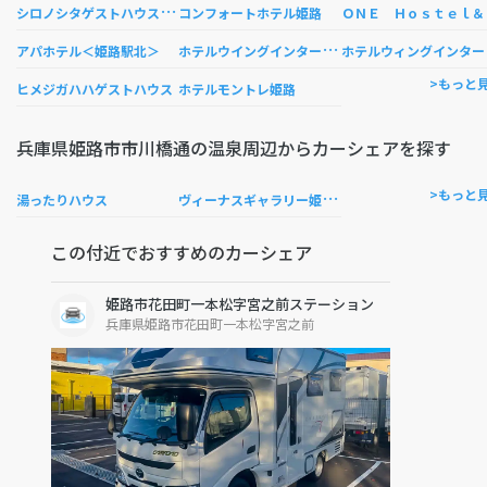
シ
ロノシタゲストハウス 姫路のお宿
ＮＥ 
コンフォートホテル姫路
ホ
テルウイングインターナショナル姫路
テル
アパホテル＜姫路駅北＞
>もっと
ヒメジガハハゲストハウス
ホテルモントレ姫路
兵庫県姫路市市川橋通の温泉周辺からカーシェアを探す
ヴ
ィーナスギャラリー姫路スーパー銭湯花の湯
>もっと
湯ったりハウス
この付近でおすすめのカーシェア
姫路市花田町一本松字宮之前ステーション
兵庫県姫路市花田町一本松字宮之前