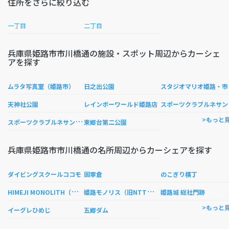
住所をさらに絞り込む
一丁目
二丁目
兵庫県姫路市市川橋通の施設・スポット周辺からカーシェ
アを探す
タ
ムラタ写真室（姫路市）
日之出公園
ポ
天神社公園
レインボーワールド姫路店
ス
ポーツクラブルネサンス姫路
>もっと
東郷台第二公園
兵庫県姫路市市川橋通の名所周辺からカーシェアを探す
ダイビングスクールココモ
固寧倉
のこぎり横丁
H
IMEJI MONOLITH（旧逓信省姫路別館）
姫
路モノリス（旧NTT西日本兵庫支店姫路2号館）
姫路城 総社門跡
>もっと
イーグレひめじ
五郷ダム