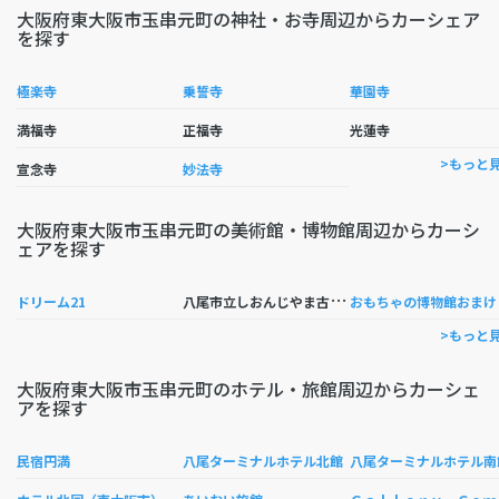
大阪府東大阪市玉串元町の神社・お寺周辺からカーシェア
を探す
極楽寺
乗誓寺
華園寺
満福寺
正福寺
光蓮寺
>もっと
宣念寺
妙法寺
大阪府東大阪市玉串元町の美術館・博物館周辺からカーシ
ェアを探す
八
尾市立しおんじやま古墳学習館
もち
ドリーム21
>もっと
大阪府東大阪市玉串元町のホテル・旅館周辺からカーシェ
アを探す
民宿円満
八尾ターミナルホテル北館
八尾ターミナルホテル南
ａｌ