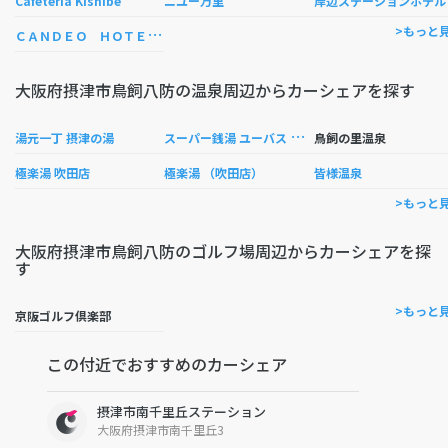
Cafeteria Kishibe
ニユー万里
岸辺ステーションホテル
Ｃ
ＡＮＤＥＯ ＨＯＴＥＬＳ大阪岸辺
>もっと
大阪府摂津市鳥飼八防の温泉周辺からカーシェアを探す
ス
ーパー銭湯 ユーバス 守口店
湯元一丁 摂津の湯
鳥飼の里温泉
極楽湯 吹田店
極楽湯 （吹田店）
皆様温泉
>もっと
大阪府摂津市鳥飼八防のゴルフ場周辺からカーシェアを探
す
>もっと
京阪ゴルフ倶楽部
この付近でおすすめのカーシェア
摂津市南千里丘ステーション
大阪府摂津市南千里丘3