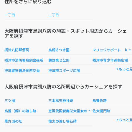
住所をさらに絞り込む
一丁目
二丁目
大阪府摂津市鳥飼八防の施設・スポット周辺からカーシェ
アを探す
リ
摂津八防郵便局
鳥飼さつき園
摂津市消防署鳥飼出張所
鶴野第２公園
摂津市青少年運動広場
>もっと
摂津警察署鳥飼西交番
摂津市スポーツ広場
大阪府摂津市鳥飼八防の名所周辺からカーシェアを探す
三ツ樋
三本松天神社跡
鳥養牧跡
恵
照院殿釈寿栄大童女の墓碑と鐘楼
鳥養（飼）の渡し跡
佐太樋門跡
>もっと
黒丸城の址
佐太の渡し場石碑