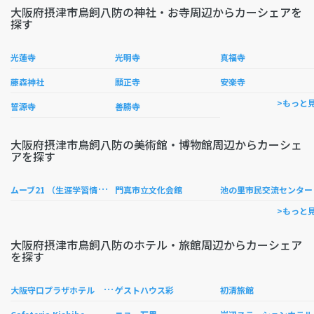
大阪府摂津市鳥飼八防の神社・お寺周辺からカーシェアを
探す
光蓮寺
光明寺
真福寺
藤森神社
願正寺
安楽寺
>もっと
誓源寺
善勝寺
大阪府摂津市鳥飼八防の美術館・博物館周辺からカーシェ
アを探す
ム
ーブ21 （生涯学習情報センター）
の里
門真市立文化会館
>もっと
大阪府摂津市鳥飼八防のホテル・旅館周辺からカーシェア
を探す
大
阪守口プラザホテル 大日駅前
ゲストハウス彩
初清旅館