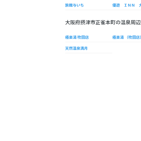
旅館与いち
優遊 ＩＮＮ 
大阪府摂津市正雀本町の温泉周辺
極楽湯 吹田店
極楽湯 （吹田店
天然温泉満月