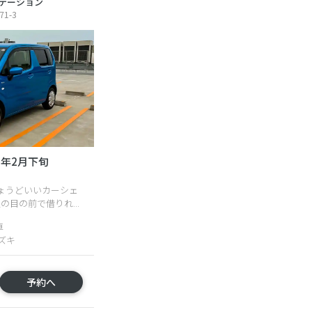
テーション
1-3
26年2月下旬
ょうどいいカーシェ
目の前で借りれ...
車
スズキ
予約へ