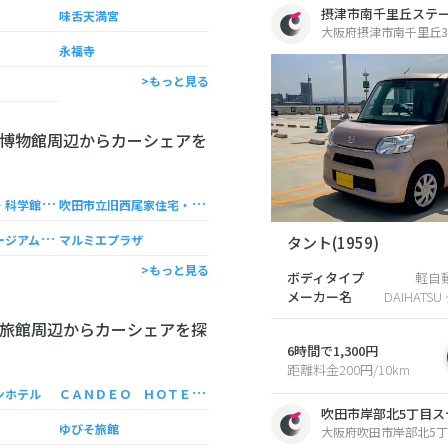
摂津市南千里丘ステ
味舌天満宮
大阪府摂津市南千里丘3
永福寺
>もっと見る
博物館周辺からカーシェアを
吹
田市立博物館・科学館博物館
吹
田市立旧西尾家住宅・吹田文化創造交流館
生
きているミュージアム ニフレル
マルミエプラザ
タント(1959)
>もっと見る
ボディタイプ
軽自
メーカー名
DAIHATS
旅館周辺からカーシェアを探
6時間で1,300円
距離料金200円/10km
Ｃ
ＡＮＤＥＯ ＨＯＴＥＬＳ大阪岸辺
ンホテル
吹田市岸部北5丁目ス
ゆびそ旅館
大阪府吹田市岸部北5丁目