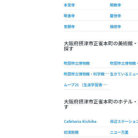
本覚寺
明教寺
明善寺
慶徳寺
常願寺
稱徳寺
大阪府摂津市正雀本町の美術館・
探す
吹田市立博物館
吹
田市立博物館・科学館平和祈念資料室
ム
ーブ21 （生涯学習情報センター）
大阪府摂津市正雀本町のホテル・
す
Cafeteria Kishibe
岸辺ステーショ
初清旅館
ニユー万里