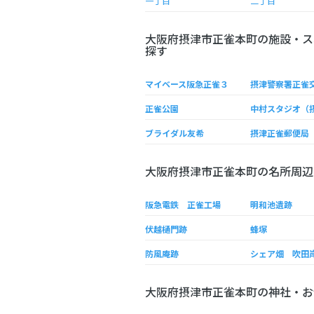
一丁目
二丁目
大阪府摂津市正雀本町の施設・ス
探す
マイベース阪急正雀３
摂津警察署正雀
正雀公園
中村スタジオ（
ブライダル友希
摂津正雀郵便局
大阪府摂津市正雀本町の名所周辺
阪急電鉄 正雀工場
明和池遺跡
伏越樋門跡
蜂塚
防風庵跡
シェア畑 吹田
大阪府摂津市正雀本町の神社・お