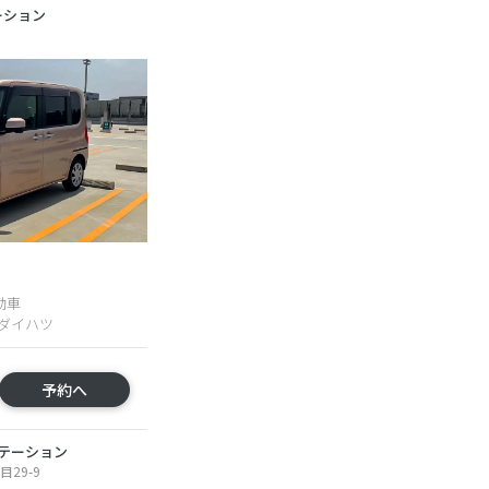
ーション
動車
U ダイハツ
予約へ
テーション
29-9