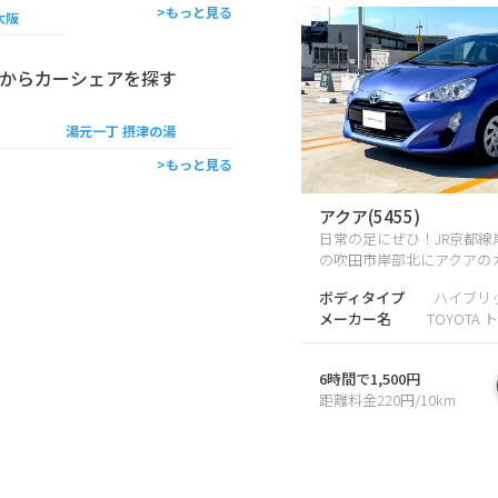
>もっと見る
大阪
からカーシェアを探す
）
湯元一丁 摂津の湯
>もっと見る
アクア(5455)
日常の足にぜひ！JR京都線
の吹田市岸部北にアクアのカ
ボディタイプ
ハイブリ
メーカー名
TOYOTA 
6時間で1,500円
距離料金220円/10km