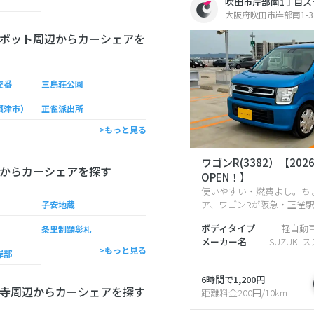
吹田市岸部南1丁目ス
大阪府吹田市岸部南1-37
ポット周辺からカーシェアを
交番
三島荘公園
摂津市）
正雀派出所
>もっと見る
ワゴンR(3382）【20
からカーシェアを探す
OPEN！】
使いやすい・燃費よし。ち
ア、ワゴンRが阪急・正雀駅の
子安地蔵
ボディタイプ
軽自動
条里制顕彰札
メーカー名
SUZUKI 
>もっと見る
岸部
6時間で1,200円
寺周辺からカーシェアを探す
距離料金200円/10km