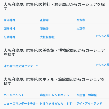
大阪府寝屋川市明和の神社・お寺周辺からカーシェアを探
す
國守神社
正縁寺
西方寺
国守神社
勝光寺
大正寺
>もっと
忍陵神社
大杜祖神社
大阪府寝屋川市明和の美術館・博物館周辺からカーシェア
を探す
池
の里市民交流センター （考古資料展示室）
>もっと
大阪府寝屋川市明和のホテル・旅館周辺からカーシェアを
探す
ホテルさんろく
寝屋川トレンドホテル
茶屋宿 伊勢屋
ニ
ューコマンダーホテル ＜寝屋川＞
Ｎ
ＥＹＡＧＡＷＡ ＳＴＡＴＩＯＮ ＨＯＵＳＥ
アイ・アイ・ランド