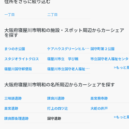
住所をさらに絞り込む
一丁目
二丁目
大阪府寝屋川市明和の施設・スポット周辺からカーシェア
を探す
ケ
アハウスグリーンヒル淳風
まつのき公園
国守町第２公園
スタジオライトクロス
寝屋川市立 学び館
市立国守老人福祉センタ
寝
屋川市立国守老人福祉センター
>もっと
寝屋川国守郵便局
大阪府寝屋川市明和の名所周辺からカーシェアを探す
三味頭遺跡
讃良川遺跡
高宮廃寺跡
高宮遺跡
打上の四ツ辻
大蛇の井戸
>もっと
讃良郡条理遺跡
国守遺跡