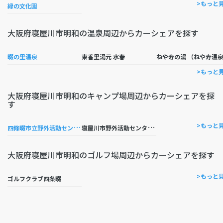
>もっと
緑の文化園
大阪府寝屋川市明和の温泉周辺からカーシェアを探す
畷の里温泉
東香里湯元 水春
ねや寿の湯 （ねや寿温
>もっと
大阪府寝屋川市明和のキャンプ場周辺からカーシェアを探
す
四
條畷市立野外活動センター
寝
屋川市野外活動センター NOA（ノア）
>もっと
大阪府寝屋川市明和のゴルフ場周辺からカーシェアを探す
>もっと
ゴルフクラブ四条畷