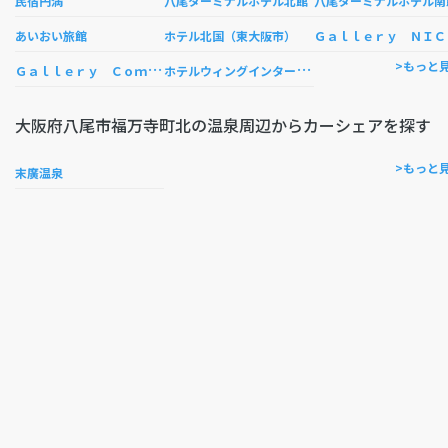
民宿円満
八尾ターミナルホテル北館
八尾ターミナルホテル南
あいおい旅館
ホテル北国（東大阪市）
Ｇａｌｌｅｒｙ ＮＩＣ
Ｇ
ａｌｌｅｒｙ Ｃｏｍｐａｓｓ
ホ
テルウィングインターナショナルセレクト東大阪
>もっと
大阪府八尾市福万寺町北の温泉周辺からカーシェアを探す
>もっと
末廣温泉