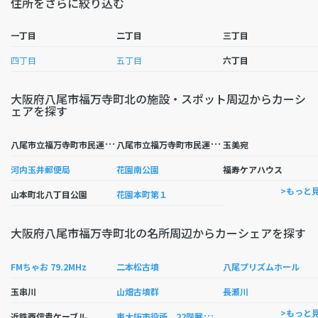
住所をさらに絞り込む
一丁目
二丁目
三丁目
四丁目
五丁目
六丁目
大阪府八尾市福万寺町北の施設・スポット周辺からカーシ
ェアを探す
八
尾市立福万寺町市民運動広場
八
尾市立福万寺町市民運動広場
玉美宛
河内玉井郵便局
花園南公園
福寿ケアハウス
>もっと
山本町北八丁目公園
花園本町第１
大阪府八尾市福万寺町北の名所周辺からカーシェアを探す
FMちゃお 79.2MHz
二本松古墳
八尾プリズムホール
玉串川
山畑古墳群
長瀬川
東
大阪市役所 22階展望ロビー
>もっと
近鉄西信貴ケーブル