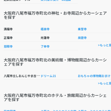
大阪府八尾市福万寺町北の神社・お寺周辺からカーシェア
を探す
満福寺
極楽寺
乗誓寺
正福寺
光蓮寺
泉證寺
>もっと
慈眼寺
了幸寺
大阪府八尾市福万寺町北の美術館・博物館周辺からカーシ
ェアを探す
八
尾市立しおんじやま古墳学習館
もち
ドリーム21
>もっと
大阪府八尾市福万寺町北のホテル・旅館周辺からカーシェ
アを探す