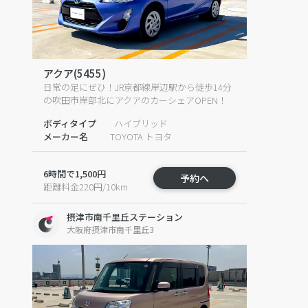
アクア(5455)
日常の足にぜひ！JR京都線岸辺駅から徒歩14分
の吹田市岸部北にアクアのカーシェアOPEN！
ボディタイプ
ハイブリッド
メーカー名
TOYOTA トヨタ
6時間で1,500円
予約へ
距離料金220円/10km
摂津市南千里丘ステーション
大阪府摂津市南千里丘3