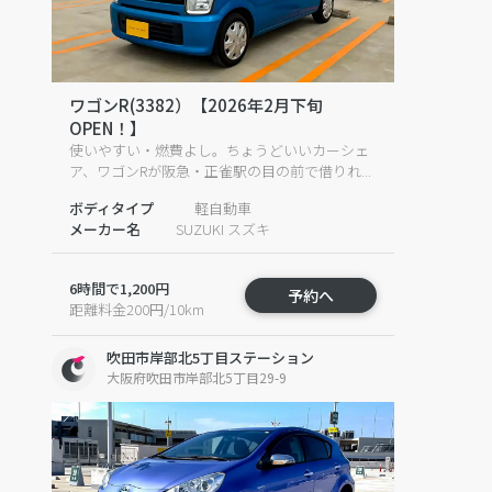
ワゴンR(3382）【2026年2月下旬
OPEN！】
使いやすい・燃費よし。ちょうどいいカーシェ
ア、ワゴンRが阪急・正雀駅の目の前で借りれ...
ボディタイプ
軽自動車
メーカー名
SUZUKI スズキ
6時間で1,200円
予約へ
距離料金200円/10km
吹田市岸部北5丁目ステーション
大阪府吹田市岸部北5丁目29-9