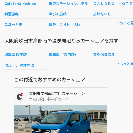
ＡＮ
Cafeteria Kishibe
岸辺ステーションホテル
初清旅館
ゆびそ旅館
旅館与いち
>もっと
ニユー万里
優遊 ＩＮＮ 大阪
大阪府吹田市岸部南の温泉周辺からカーシェアを探す
極楽湯 吹田店
極楽湯 （吹田店）
天然温泉満月
>もっと
湯元一丁 摂津の湯
この付近でおすすめのカーシェア
吹田市岸部南1丁目ステーション
大阪府吹田市岸部南1-371-3