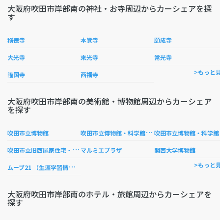
大阪府吹田市岸部南の神社・お寺周辺からカーシェアを探
す
稱徳寺
本覚寺
願成寺
大光寺
來光寺
常光寺
>もっと
隆国寺
西福寺
大阪府吹田市岸部南の美術館・博物館周辺からカーシェア
を探す
吹
田市立博物館・科学館博物館
田市
吹田市立博物館
吹
田市立旧西尾家住宅・吹田文化創造交流館
マルミエプラザ
関西大学博物館
ム
ーブ21 （生涯学習情報センター）
>もっと
大阪府吹田市岸部南のホテル・旅館周辺からカーシェアを
探す