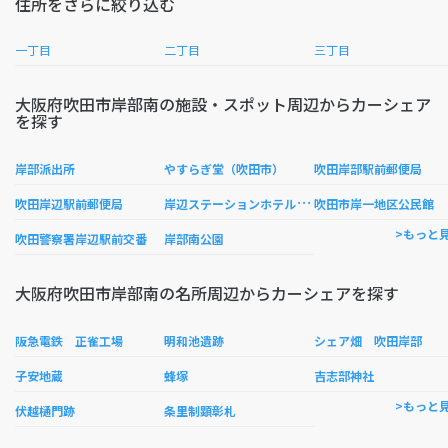
住所をさらに絞り込む
一丁目
二丁目
三丁目
大阪府吹田市岸部南の施設・スポット周辺からカーシェア
を探す
岸部派出所
やすらぎ堂（吹田市）
吹田岸部駅前郵便局
岸
辺ステーションホテル（新大阪ステーションホテル）
吹田岸辺駅前郵便局
吹田市岸一地区公民館
>もっと
吹田警察署岸辺駅前交番
岸部南公園
大阪府吹田市岸部南の名所周辺からカーシェアを探す
阪急電鉄 正雀工場
明和池遺跡
シェア畑 吹田岸部
子安地蔵
蜂塚
吉志部神社
>もっと
伏越樋門跡
条里制顕彰札