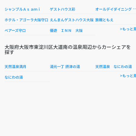
ールデイダイニング ラウンジ
シャンブルＡｓａｍｉ
ゲストハウス彩
ホテル・アゴーラ大阪守口
えんまんゲストハウス大阪
旅館ともえ
>もっと
ベアーズ守口
優遊 ＩＮＮ 大阪
大阪府大阪市東淀川区大道南の温泉周辺からカーシェアを
探す
天然温泉満月
湯元一丁 摂津の湯
天然温泉 なにわの湯
>もっと
なにわの湯