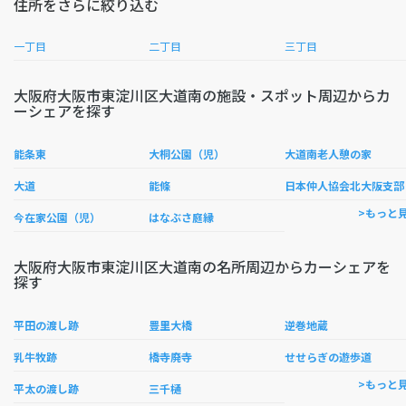
住所をさらに絞り込む
一丁目
二丁目
三丁目
大阪府大阪市東淀川区大道南の施設・スポット周辺からカ
ーシェアを探す
能条東
大桐公園（児）
大道南老人憩の家
大道
能條
日本仲人協会北大阪支部
>もっと
今在家公園（児）
はなぶさ庭縁
大阪府大阪市東淀川区大道南の名所周辺からカーシェアを
探す
平田の渡し跡
豊里大橋
逆巻地蔵
乳牛牧跡
橋寺廃寺
せせらぎの遊歩道
>もっと
平太の渡し跡
三千樋