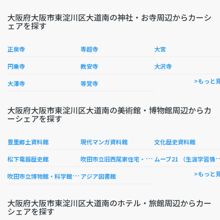
大阪府大阪市東淀川区大道南の神社・お寺周辺からカーシ
ェアを探す
正泉寺
専超寺
大宮
円乗寺
教安寺
大沢寺
>もっと
大澤寺
等覚寺
大阪府大阪市東淀川区大道南の美術館・博物館周辺からカ
ーシェアを探す
豊里郷土資料館
現代マンガ資料館
文化歴史資料館
吹
田市立旧西尾家住宅・吹田文化創造交流館
ーブ21 （生涯学習
松下電器歴史館
吹
田市立博物館・科学館平和祈念資料室
>もっと
アジア図書館
大阪府大阪市東淀川区大道南のホテル・旅館周辺からカー
シェアを探す