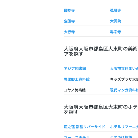
最妙寺
弘融寺
宝蓮寺
大覚院
大行寺
専宗寺
大阪府大阪市都島区大東町の美術
アを探す
アジア図書館
豊里郷土資料館
キッズプラザ大
コヤノ美術館
現代マンガ資料
大阪府大阪市都島区大東町のホテ
を探す
薪之宿 都島リバーサイド
ホテルリマーニ
ユーナスホテル
くずのは旅館