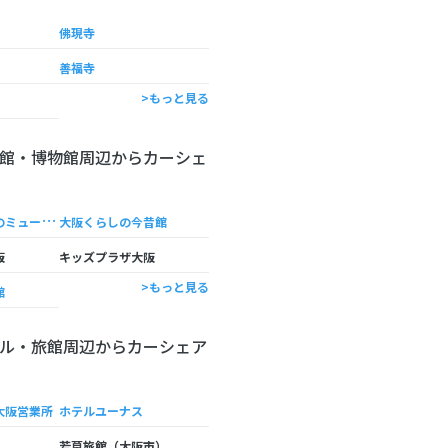
佛現寺
善福寺
>もっと見る
館・博物館周辺からカーシェ
大
阪市立住まいのミュージアム・大阪くらしの今昔館
大阪くらしの今昔館
阪
キッズプラザ大阪
>もっと見る
館
ル・旅館周辺からカーシェア
大阪営業所
ホテルユーナス
若草旅館（大阪市）