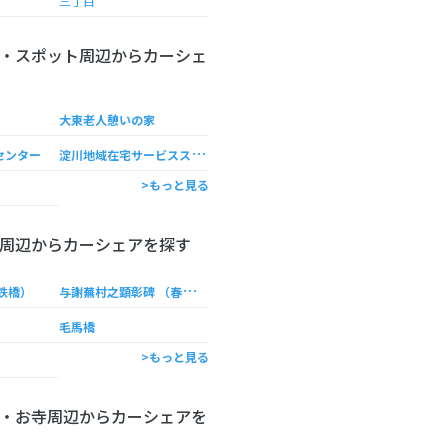
三丁目
・スポット周辺からカーシェ
大東老人憩いの家
淀
川地域在宅サービスステーション
センター
>もっと見る
周辺からカーシェアを探す
与
謝蕪村之顕彰碑 （春風や 堤長うして 家遠し）
鉄橋）
毛馬橋
>もっと見る
・お寺周辺からカーシェアを