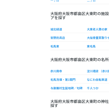
一丁目
二丁目
大阪府大阪市都島区大東町の施設
アを探す
城北緑道
大東老人憩の家
宮野釣具店
大阪骨董買取り
毛馬東
東毛馬
大阪府大阪市都島区大東町の名所
赤川廃寺
淀川橋梁 （赤川
毛馬洗堰・第1閘門
なにわ自転車道
与謝蕪村生誕地碑／句碑
千人つか
大阪府大阪市都島区大東町の神社
探す