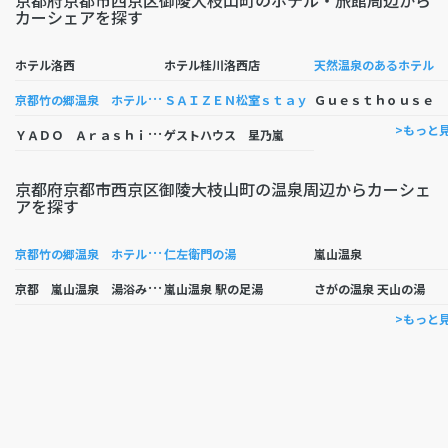
京都府京都市西京区御陵大枝山町のホテル・旅館周辺から
カーシェアを探す
然温
ホテル洛西
ホテル桂川洛西店
京
都竹の郷温泉 ホテル京都エミナース
ｕｅｓ
ＳＡＩＺＥＮ松室ｓｔａｙ
Ｙ
ＡＤＯ Ａｒａｓｈｉｙａｍａ
>もっと
ゲストハウス 星乃嵐
京都府京都市西京区御陵大枝山町の温泉周辺からカーシェ
アを探す
京
都竹の郷温泉 ホテル京都エミナース
仁左衛門の湯
嵐山温泉
京
都 嵐山温泉 湯浴み処 風風の湯
嵐山温泉 駅の足湯
さがの温泉 天山の湯
>もっと