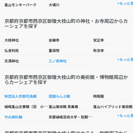
>もっと
嵐山モンキーパーク
大堰川
京都府京都市西京区御陵大枝山町の神社・お寺周辺からカ
ーシェアを探す
大枝神社
金輪寺
安正寺
仏舎利苑
重保院
称念寺
>もっと
天満神社
三ノ宮神社
京都府京都市西京区御陵大枝山町の美術館・博物館周辺か
らカーシェアを探す
財団法人京都花鳥館
田畑らんぷ館
時雨殿
嵯
峨嵐山文華館（旧 小倉百人一首殿堂 時雨殿）
嵐山美術館 真乗庵
嵐山ハイブリッド美術館
京
都嵯峨芸術大学・短期大学部博物館
>もっと
竹の資料館