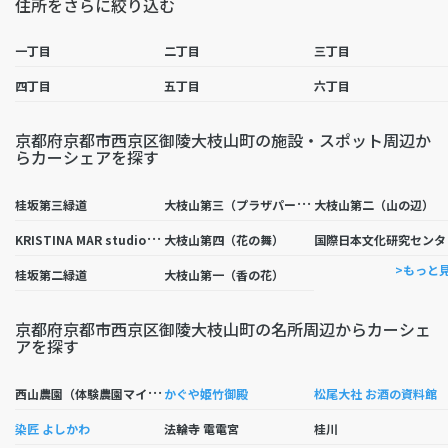
住所をさらに絞り込む
一丁目
二丁目
三丁目
四丁目
五丁目
六丁目
京都府京都市西京区御陵大枝山町の施設・スポット周辺か
らカーシェアを探す
大
枝山第三（プラザパーク）
桂坂第三緑道
大枝山第二（山の辺）
K
RISTINA MAR studio（クリスチィ—ナ マ—ルの教室）
際日
大枝山第四（花の舞）
>もっと
桂坂第二緑道
大枝山第一（香の花）
京都府京都市西京区御陵大枝山町の名所周辺からカーシェ
アを探す
西
山農園（体験農園マイファーム）
かぐや姫竹御殿
松尾大社 お酒の資料館
染匠 よしかわ
法輪寺 電電宮
桂川