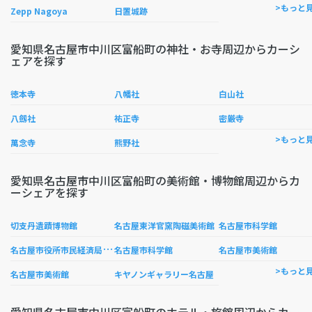
>もっと
Zepp Nagoya
日置城跡
愛知県名古屋市中川区富船町の神社・お寺周辺からカーシ
ェアを探す
徳本寺
八幡社
白山社
八劔社
祐正寺
密厳寺
>もっと
萬念寺
熊野社
愛知県名古屋市中川区富船町の美術館・博物館周辺からカ
ーシェアを探す
切支丹遺蹟博物館
名古屋東洋官窯陶磁美術館
名古屋市科学館
名
古屋市役所市民経済局演劇練習館
名古屋市科学館
名古屋市美術館
>もっと
名古屋市美術館
キヤノンギャラリー名古屋