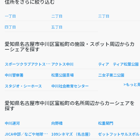
住所をさらに絞り込む
一丁目
二丁目
三丁目
四丁目
五丁目
愛知県名古屋市中川区富船町の施設・スポット周辺からカ
ーシェアを探す
ス
ポーツクラブアクトス中川
アクトス中川
ティア ティア松葉公園
中川警察署
松葉公園斎場
二女子第二公園
>もっと
スタジオ・シーホース
中川社会教育センター
愛知県名古屋市中川区富船町の名所周辺からカーシェアを
探す
中川運河
向野橋
松重閘門
J
ICA中部／なごや地球ひろば
ット
109シネマズ （名古屋）