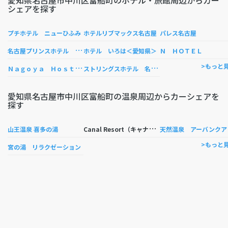
愛知県名古屋市中川区富船町のホテル・旅館周辺からカー
シェアを探す
プチホテル ニューひふみ
ホテルリブマックス名古屋
パレス名古屋
名
古屋プリンスホテル スカイタワー
ホテル いろは＜愛知県＞
Ｎ ＨＯＴＥＬ
Ｎ
ａｇｏｙａ Ｈｏｓｔｅｌ Ｔｈｅ Ｔｈｒｅｅ Ｓｍｉｌｅｓ
ス
トリングスホテル 名古屋
>もっと
愛知県名古屋市中川区富船町の温泉周辺からカーシェアを
探す
C
anal Resort（キャナルリゾート）
山王温泉 喜多の湯
天然温泉 アーバンクア
>もっと
宮の湯 リラクゼーション