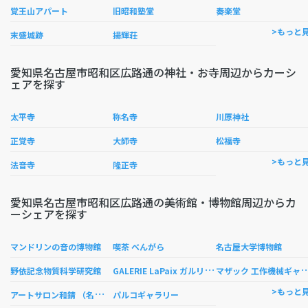
覚王山アパート
旧昭和塾堂
奏楽堂
>もっと
末盛城跡
揚輝荘
愛知県名古屋市昭和区広路通の神社・お寺周辺からカーシ
ェアを探す
太平寺
称名寺
川原神社
正覚寺
大師寺
松福寺
>もっと
法音寺
隆正寺
愛知県名古屋市昭和区広路通の美術館・博物館周辺からカ
ーシェアを探す
マンドリンの音の博物館
喫茶 べんがら
名古屋大学博物館
G
ALERIE LaPaix ガルリラペ
ザック 工作機械ギ
野依記念物質科学研究館
ア
ートサロン和錆 （名古屋本店）
>もっと
パルコギャラリー