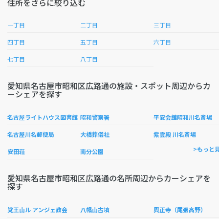
住所をさらに絞り込む
一丁目
二丁目
三丁目
四丁目
五丁目
六丁目
七丁目
八丁目
愛知県名古屋市昭和区広路通の施設・スポット周辺からカ
ーシェアを探す
名古屋ライトハウス図書館
昭和警察署
平安会館昭和川名斎場
名古屋川名郵便局
大橋葬儀社
紫雲殿 川名斎場
>もっと
安田荘
南分公園
愛知県名古屋市昭和区広路通の名所周辺からカーシェアを
探す
覚王山ル アンジェ教会
八幡山古墳
興正寺（尾張高野）