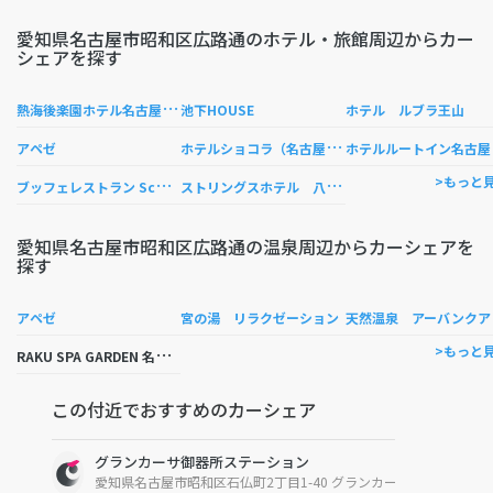
愛知県名古屋市昭和区広路通のホテル・旅館周辺からカー
シェアを探す
熱
海後楽園ホテル名古屋営業所
池下HOUSE
ホテル ルブラ王山
ホ
テルショコラ（名古屋市）
テル
アペゼ
ブ
ッフェレストラン Scara Terrace （スカラテラス）
ス
トリングスホテル 八事 ＮＡＧＯＹＡ
>もっと
愛知県名古屋市昭和区広路通の温泉周辺からカーシェアを
探す
アペゼ
宮の湯 リラクゼーション
天然温泉 アーバンクア
R
AKU SPA GARDEN 名古屋（らくスパガーデン名古屋）
>もっと
この付近でおすすめのカーシェア
グランカーサ御器所ステーション
愛知県名古屋市昭和区石仏町2丁目1-40 グランカーサ御器所内駐車