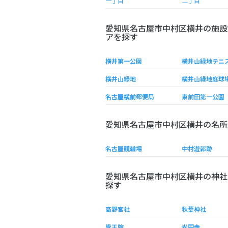
一丁目
二丁目
愛知県名古屋市中村区横井の施設
アを探す
横井第一公園
横井山緑地テニ
横井山緑地
横井山緑地庭球
名古屋横前郵便局
東前田第一公園
愛知県名古屋市中村区横井の名所
名古屋競輪場
中村遊郭跡
愛知県名古屋市中村区横井の神社
探す
高野宮社
秋葉神社
覺王院
光円寺