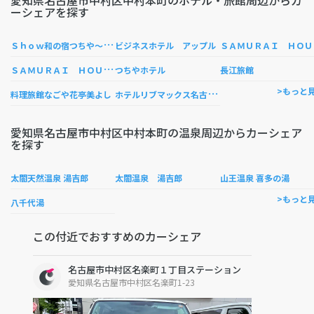
愛知県名古屋市中村区中村本町のホテル・旅館周辺からカ
ーシェアを探す
Ｓ
ｈｏｗ和の宿つちや〜豊臣の隠れ茶の間〜
Ａ
ビジネスホテル アップル
Ｓ
ＡＭＵＲＡＩ ＨＯＵＳＥ ２
つちやホテル
長江旅館
ホ
テルリブマックス名古屋太閤通口
>もっと
料理旅館なごや花亭美よし
愛知県名古屋市中村区中村本町の温泉周辺からカーシェア
を探す
太閤天然温泉 湯吉郎
太閤温泉 湯吉郎
山王温泉 喜多の湯
>もっと
八千代湯
この付近でおすすめのカーシェア
名古屋市中村区名楽町１丁目ステーション
愛知県名古屋市中村区名楽町1-23