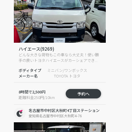
ハイエース(9269)
どんな大きな荷物もこの車なら大丈夫！使い勝
手の良いトヨタハイエースがカーシェアでき...
ボディタイプ
ミニバン/ワンボックス
メーカー名
TOYOTA トヨタ
8時間で2,500円
予約へ
距離料金250円/10km
名古屋市中村区大秋町4丁目ステーション
愛知県名古屋市中村区大秋町4-76