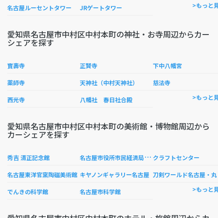
>もっと
名古屋ルーセントタワー
JRゲートタワー
愛知県名古屋市中村区中村本町の神社・お寺周辺からカー
シェアを探す
寳壽寺
正賢寺
下中八幡宮
薬師寺
天神社（中村天神社）
慈法寺
>もっと
西光寺
八幡社 春日社合殿
愛知県名古屋市中村区中村本町の美術館・博物館周辺から
カーシェアを探す
名
古屋市役所市民経済局演劇練習館
秀吉 清正記念館
クラフトセンター
剣
名古屋東洋官窯陶磁美術館
キヤノンギャラリー名古屋
>もっと
でんきの科学館
名古屋市科学館