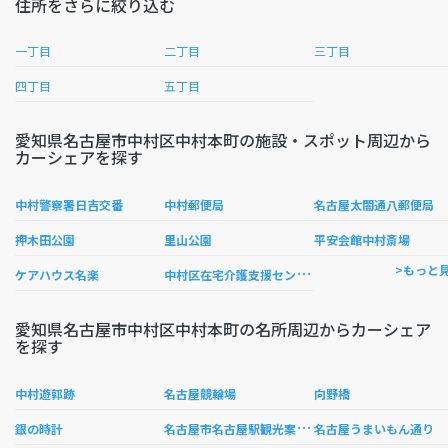
住所をさらに絞り込む
一丁目
二丁目
三丁目
四丁目
五丁目
愛知県名古屋市中村区中村本町の施設・スポット周辺から
カーシェアを探す
中村警察署日吉交番
中村郵便局
名古屋太閤通八郵便局
押木田公園
里山公園
平安会館中村斎場
中
村区在宅介護支援センター
>もっと
ケアハウス名楽
愛知県名古屋市中村区中村本町の名所周辺からカーシェア
を探す
中村遊郭跡
名古屋競輪場
向野橋
名
古屋市名古屋駅観光案内所
銀の時計
名古屋うまいもん通り