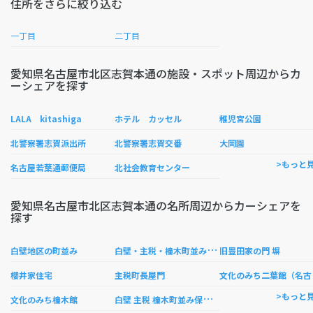
住所をさらに絞り込む
一丁目
二丁目
愛知県名古屋市北区志賀本通の施設・スポット周辺からカ
ーシェアを探す
LALA kitashiga
ホテル カッセル
稚児宮公園
北警察署志賀派出所
北警察署志賀交番
大岡園
>もっと
名古屋若葉通郵便局
北社会教育センター
愛知県名古屋市北区志賀本通の名所周辺からカーシェアを
探す
白
壁・主税・橦木町並み保存地区
白壁地区の町並み
旧豊田家の門 塀
化の
櫻井家住宅
主税町長屋門
白
壁 主税 橦木町並み保存地区
>もっと
文化のみち橦木館