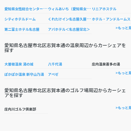
愛
知県女性総合センターウィルあいち
ウ
ィルあいち（愛知県女性総合センター）情報ライブラリー
リニアホステル
く
れたけイン名古屋久屋大通
テル
シティホテルドーム
>もっと
第二富士ホテル名古屋
アパホテル＜名古屋栄北＞
愛知県名古屋市北区志賀本通の温泉周辺からカーシェアを
探す
大曽根温泉 湯の城
八千代湯
庄内温泉喜多の湯
>もっと
ぽかぽか温泉 新守山乃湯
アペゼ
愛知県名古屋市北区志賀本通のゴルフ場周辺からカーシェ
アを探す
>もっと
庄内川ゴルフ倶楽部