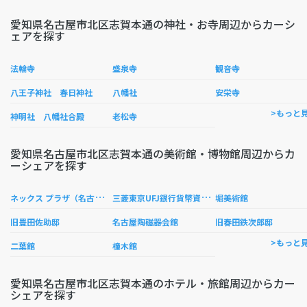
愛知県名古屋市北区志賀本通の神社・お寺周辺からカーシ
ェアを探す
法輪寺
盛泉寺
観音寺
八王子神社 春日神社
八幡社
安栄寺
>もっと
神明社 八幡社合殿
老松寺
愛知県名古屋市北区志賀本通の美術館・博物館周辺からカ
ーシェアを探す
ネ
ックス プラザ（名古屋高速道路広報資料センター）
三
菱東京UFJ銀行貨幣資料館
堀美術館
旧豊田佐助邸
名古屋陶磁器会館
旧春田鉄次郎邸
>もっと
二葉館
橦木館
愛知県名古屋市北区志賀本通のホテル・旅館周辺からカー
シェアを探す