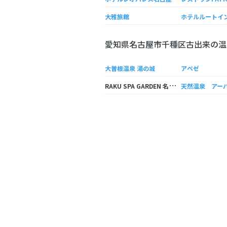
大雅旅館
愛知県名古屋市千種区古出来の温
大曽根温泉 湯の城
アペゼ
R
AKU SPA GARDEN 名古屋（らくスパガーデン名古屋）
天然温泉 アー