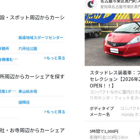
名古屋市東区黒門町
愛知県名古屋市東区黒門町
設・スポット周辺からカーシ
振甫地域スポーツセンター
事務所
六所社公園
日
本小型船舶検査機構名古屋支部
>もっと見る
スタッドレス装着車：フ
所周辺からカーシェアを探す
セレクション【2026年
OPEN！！】
鍋
屋上野浄水場旧第1ポンプ所
東山給水塔
コンパクトなのに室内ひろ
りのホンダ・フィットをカ
揚輝荘
ボディタイプ
コンパク
>もっと見る
メーカー名
Honda 
社・お寺周辺からカーシェア
5時間で1,000円
距離料金150円/10km