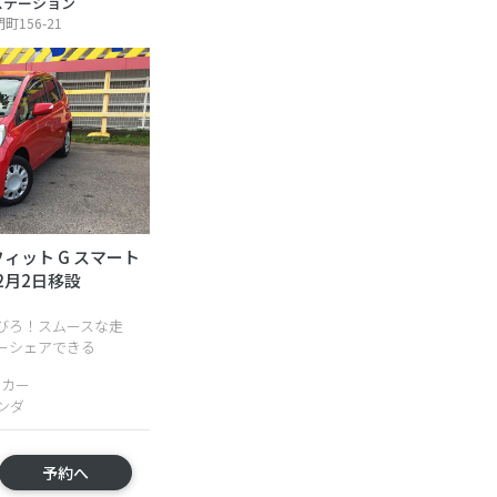
ステーション
156-21
ィット G スマート
2月2日移設
びろ！スムースな走
ーシェアできる
トカー
ホンダ
予約へ