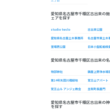
三丁目
愛知県名古屋市千種区古出来の施
ェアを探す
studio twclo
古出来公園
愛知県名古屋土木事務所
名古屋市東土木
萱場西公園
愛知県名古屋市千種区古出来の名
物部神社
第14号矢田川橋緑地
覚王山アパート
覚王山ル アンジェ教会
主税町長屋門
愛知県名古屋市千種区古出来の神
を探す