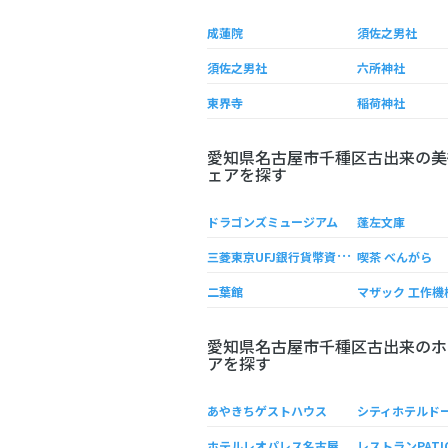
成蓮院
須佐之男社
須佐之男社
六所神社
東界寺
稲荷神社
愛知県名古屋市千種区古出来の美
ェアを探す
ドラゴンズミュージアム
蓬左文庫
三
菱東京UFJ銀行貨幣資料館
喫茶 べんがら
二葉館
愛知県名古屋市千種区古出来のホ
アを探す
あやきちゲストハウス
シティホテルド
ホテルレオパレス名古屋
レストランPATI