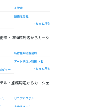
正覚寺
須佐之男社
>もっと見る
術館・博物館周辺からカーシ
名古屋陶磁器会館
ア
ートサロン和錆 （名古屋本店）
マ
ザック 工作機械ギャラリー
>もっと見る
テル・旅館周辺からカーシェ
ーム
リニアホステル
O
ホテルＡ‐１