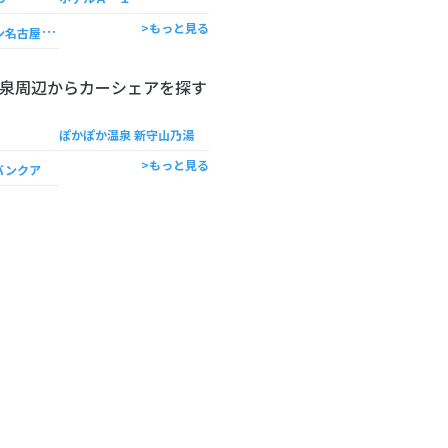
ホ
テルルートイン名古屋今池駅前
>もっと見る
泉周辺からカーシェアを探す
ぽかぽか温泉 新守山乃湯
>もっと見る
バンクア