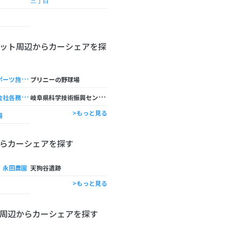
三丁目
ット周辺からカーシェアを探
各
務原市役所スポーツ施設 市民球場
プリニーの野球場
ヤ
ハギ緑化株式会社各務原作業所
岐
阜県科学技術振興センターテクノプラザ会議室予約
>もっと見る
場
らカーシェアを探す
 永田農園
天狗谷遺跡
>もっと見る
周辺からカーシェアを探す