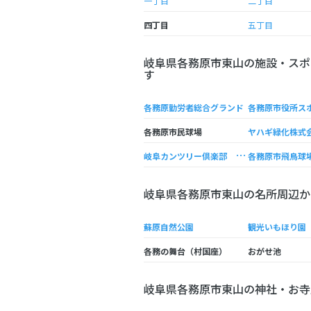
一丁目
二丁目
四丁目
五丁目
岐阜県各務原市東山の施設・スポ
す
各務原勤労者総合グランド
各務原市民球場
岐
阜カンツリー倶楽部 食堂
各務原市飛鳥球
岐阜県各務原市東山の名所周辺か
蘇原自然公園
観光いもほり園
各務の舞台（村国座）
おがせ池
岐阜県各務原市東山の神社・お寺