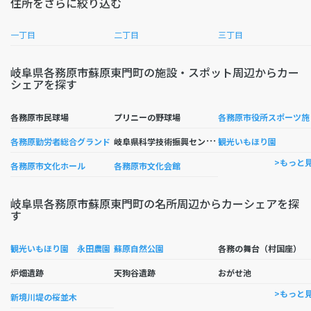
住所をさらに絞り込む
一丁目
二丁目
三丁目
岐阜県各務原市蘇原東門町の施設・スポット周辺からカー
シェアを探す
務原
各務原市民球場
プリニーの野球場
岐
阜県科学技術振興センターテクノプラザ会議室予約
各務原勤労者総合グランド
観光いもほり園
>もっと
各務原市文化ホール
各務原市文化会館
岐阜県各務原市蘇原東門町の名所周辺からカーシェアを探
す
観光いもほり園 永田農園
蘇原自然公園
各務の舞台（村国座）
炉畑遺跡
天狗谷遺跡
おがせ池
>もっと
新境川堤の桜並木