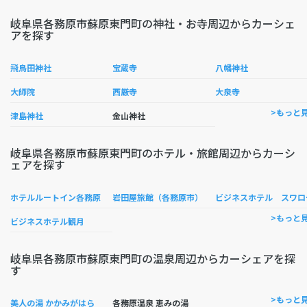
岐阜県各務原市蘇原東門町の神社・お寺周辺からカーシェ
アを探す
飛鳥田神社
宝蔵寺
八幡神社
大師院
西厳寺
大泉寺
>もっと
津島神社
金山神社
岐阜県各務原市蘇原東門町のホテル・旅館周辺からカーシ
ェアを探す
ホテルルートイン各務原
岩田屋旅館（各務原市）
ビジネスホテル スワロ
>もっと
ビジネスホテル観月
岐阜県各務原市蘇原東門町の温泉周辺からカーシェアを探
す
>もっと
美人の湯 かかみがはら
各務原温泉 恵みの湯