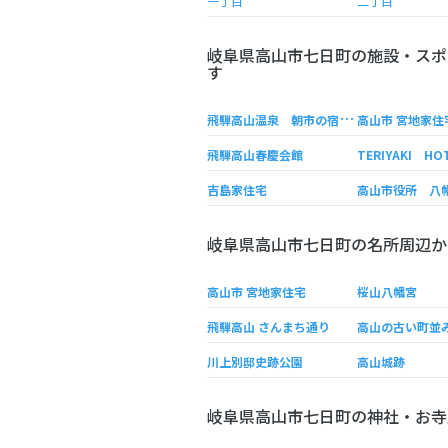
一丁目
二丁目
岐阜県高山市七日町の施設・スポ
す
飛
騨高山温泉 朝市の宿 お宿いぐち
高山市 宮地家住
飛騨高山春慶会館
TERIYAKI HO
吉島家住宅
岐阜県高山市七日町の名所周辺か
高山市 宮地家住宅
桜山八幡宮
飛騨高山 さんまち通り
高山の古い町並
川上別邸史跡公園
高山城跡
岐阜県高山市七日町の神社・お寺