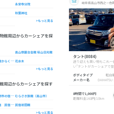
岐阜県高山市西之一色町2
永安寺分院
秋葉神社
>もっと見る
物館周辺からカーシェアを探
高山祭屋台会館 桜山日光館
タント(8084)
飛
騨高山獅子会館からくりミュージアム
花水木
送り迎えも買い物もこれ一
い”タントがカーシェアで
>もっと見る
ボディタイプ
軽自
メーカー名
DAIHATS
館周辺からカーシェアを探す
8時間で1,000円
飛
騨高山温泉 朝市の宿 お宿 いぐち
むらさき旅館（高山市）
距離料金160円/10km
飛
騨高山温泉の宿 民宿岩田館
民宿岩田館
>もっと見る