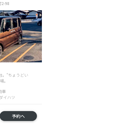
-98
台。“ちょうどい
登場。
動車
U ダイハツ
予約へ