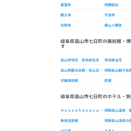
霊雲寺
飛騨総社
勝久寺
不遠寺
光明寺
櫻山八幡宮
岐阜県高山市七日町の美術館・博
す
高山市役所 宮地家住宅
宮地家住宅
高
山祭屋台会館・桜山日光館
印籠美術館
匠館
岐阜県高山市七日町のホテル・旅
Ｈ
ｏｕｓｅｈａｎａｓａｋｉ
寿美吉旅館
はな苺
八まん