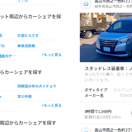
三丁目
高山市西之一色町2丁
岐阜県高山市西之一色町2
ット周辺からカーシェアを探
宅
お宿むらさき
TEL
寿美吉旅館
高
山市役所 八幡屋内ゲートボール場
>もっと見る
スタッドレス装着車：ノア
らカーシェアを探す
ゆったり7人乗り、近くで
いカーシェア。
飛騨国分寺の大イチョウ
ボディタイプ
ミニバン/
メーカー名
TOYO
み
宮川中橋
>もっと見る
8時間で1,500円
距離料金200円/10km
周辺からカーシェアを探す
高山市西之一色町2丁