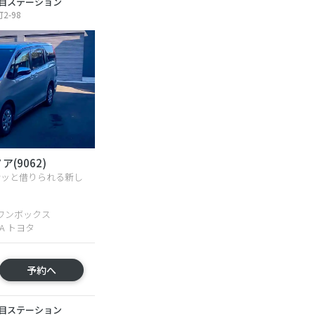
目ステーション
-98
(9062)
サッと借りられる新し
ワンボックス
TA トヨタ
予約へ
目ステーション