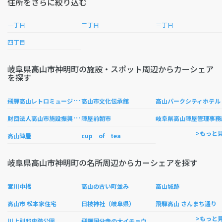
住所をさらに絞り込む
一丁目
二丁目
三丁目
四丁目
岐阜県高山市神明町の施設・スポット周辺からカーシェア
を探す
飛
騨高山レトロミュージアム
高山市文化伝承館
高山パークシティホテル
財
団法人高山市施設振興公社
陣屋前朝市
岐阜県高山陣屋管理事務
>もっと
高山陣屋
cup of tea
岐阜県高山市神明町の名所周辺からカーシェアを探す
宮川中橋
高山の古い町並み
高山城跡
高山市 松本家住宅
日枝神社（岐阜県）
飛騨高山 さんまち通り
>もっと
川上別邸史跡公園
飛騨国分寺の大イチョウ