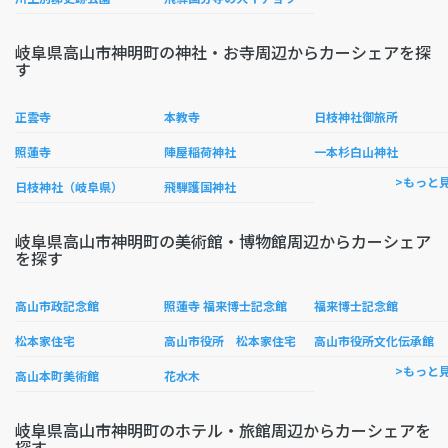
岐阜県高山市神明町の神社・お寺周辺からカーシェアを探
す
正雲寺
本教寺
日枝神社御旅所
照蓮寺
陣屋稲荷神社
一本杉白山神社
>もっと
日枝神社（岐阜県）
飛騨護国神社
岐阜県高山市神明町の美術館・博物館周辺からカーシェア
を探す
高山市政記念館
照蓮寺 福来博士記念館
福来博士記念館
松本家住宅
高山市役所 松本家住宅
高山市役所文化伝承館
>もっと
高山本町美術館
花水木
岐阜県高山市神明町のホテル・旅館周辺からカーシェアを
探す