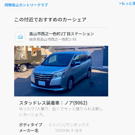
>もっと
飛騨高山カントリークラブ
この付近でおすすめのカーシェア
高山市西之一色町2丁目ステーション
岐阜県高山市西之一色町2-98
スタッドレス装着車：ノア(9062)
ゆったり7人乗り、近くでサッと借りられる新し
いカーシェア。
ボディタイプ
ミニバン/ワンボックス
メーカー名
TOYOTA トヨタ