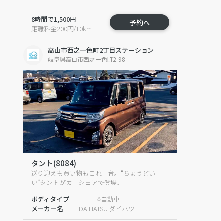
8時間で1,500円
予約へ
距離料金200円/10km
高山市西之一色町2丁目ステーション
岐阜県高山市西之一色町2-98
タント(8084)
送り迎えも買い物もこれ一台。“ちょうどい
い”タントがカーシェアで登場。
ボディタイプ
軽自動車
メーカー名
DAIHATSU ダイハツ