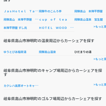
Ｊ
ａｓＨｏｔｅｌ Ｔａｋａｙａｍａ
騨
飛騨牛のこんろ亭
飛
騨高山 本陣平野屋 花兆庵
ｃｕｐ ｏｆ ｔｅａ
飛騨高山温泉 宝生閣
Ｈ
ＯＴＥＬ ＷＯＯＤ 高山
>もっと
本陣平野屋 すし兆
岐阜県高山市神明町の温泉周辺からカーシェアを探す
ゆうとぴあ稲荷湯
飛騨高山温泉
ひだまりの湯
>もっと
岐阜県高山市神明町のキャンプ場周辺からカーシェアを探
す
カ
クレハ高原オートキャンプ場
>もっと
岐阜県高山市神明町のゴルフ場周辺からカーシェアを探す