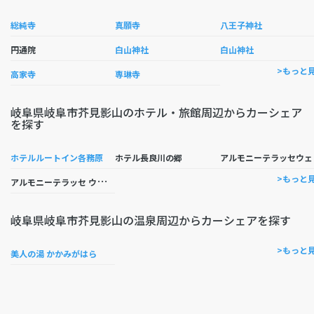
総純寺
真願寺
八王子神社
円通院
白山神社
白山神社
>もっと
高家寺
専琳寺
岐阜県岐阜市芥見影山のホテル・旅館周辺からカーシェア
を探す
ルモ
ホテルルートイン各務原
ホテル長良川の郷
ア
ルモニーテラッセ ウエディングホテル
>もっと
岐阜県岐阜市芥見影山の温泉周辺からカーシェアを探す
>もっと
美人の湯 かかみがはら