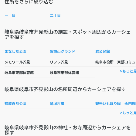
住所をさらに絞り込む
一丁目
二丁目
岐阜県岐阜市芥見影山の施設・スポット周辺からカーシェ
アを探す
まなしだ公園
諏訪山グランド
岩公民館
阜市
メモワール芥見
リフレ芥見
>もっと
岐阜市東部体育館
岐阜市東部体育館
岐阜県岐阜市芥見影山の名所周辺からカーシェアを探す
蘇原自然公園
琴塚古墳
観光いもほり園 永田農
>もっと
岐阜県岐阜市芥見影山の神社・お寺周辺からカーシェアを
探す