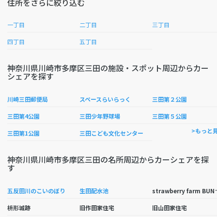
住所をさらに絞り込む
一丁目
二丁目
三丁目
四丁目
五丁目
神奈川県川崎市多摩区三田の施設・スポット周辺からカー
シェアを探す
川崎三田郵便局
スペースらいらっく
三田第２公園
三田第4公園
三田少年野球場
三田第５公園
>もっと
三田第1公園
三田こども文化センター
神奈川県川崎市多摩区三田の名所周辺からカーシェアを探
す
trawberry far
五反田川のこいのぼり
生田配水池
枡形城跡
旧作田家住宅
旧山田家住宅