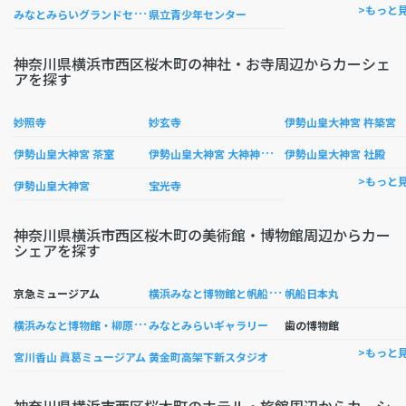
み
なとみらいグランドセントラルタワー
>もっと
県立青少年センター
神奈川県横浜市西区桜木町の神社・お寺周辺からカーシェ
アを探す
妙照寺
妙玄寺
伊勢山皇大神宮 杵築宮
伊
勢山皇大神宮 大神神社磐座
伊勢山皇大神宮 茶室
伊勢山皇大神宮 社殿
>もっと
伊勢山皇大神宮
宝光寺
神奈川県横浜市西区桜木町の美術館・博物館周辺からカー
シェアを探す
横
浜みなと博物館と帆船日本丸
京急ミュージアム
帆船日本丸
横
浜みなと博物館・柳原良平アートミュージアム
みなとみらいギャラリー
歯の博物館
>もっと
宮川香山 眞葛ミュージアム
黄金町高架下新スタジオ