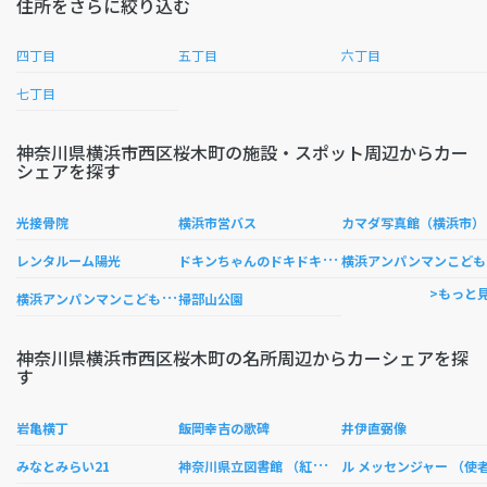
住所をさらに絞り込む
四丁目
五丁目
六丁目
七丁目
神奈川県横浜市西区桜木町の施設・スポット周辺からカー
シェアを探す
光接骨院
横浜市営バス
カマダ写真館（横浜市）
ド
キンちゃんのドキドキおしゃれショップ
浜
レンタルーム陽光
横
浜アンパンマンこどもミュージアム＆モール
>もっと
掃部山公園
神奈川県横浜市西区桜木町の名所周辺からカーシェアを探
す
岩亀横丁
飯岡幸吉の歌碑
井伊直弼像
神
奈川県立図書館 （紅葉ヶ丘）
みなとみらい21
ル メッセンジャー （使