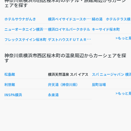
神奈川県横浜市西区桜木町のホテル・旅館周辺からカーシ
ェアを探す
横
浜ベイサイドユースホステル
の湯
ホテルサウナがんき
ニ
ューオータニイン横浜プレミアム
横浜ロイヤルパークホテル
キーサイド桜木町
ゲ
ストハウスＦＵＴＡＲＥＮＯ−横浜野毛みなとみらいの宿−
>もっと
フレックステイイン桜木町
神奈川県横浜市西区桜木町の温泉周辺からカーシェアを探
す
松島館
横浜天然温泉 スパ イアス
スパ ニュージャパン 横
利世館
弁天湯（神奈川県）
反町浴場
>もっと
INSPA横浜
永楽湯