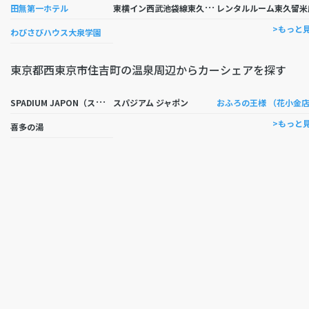
東
横イン西武池袋線東久留米駅西口
田無第一ホテル
レンタルルーム東久留米
>もっと
わびさびハウス大泉学園
東京都西東京市住吉町の温泉周辺からカーシェアを探す
S
PADIUM JAPON（スパジアムジャポン）
スパジアム ジャポン
おふろの王様 （花小金
>もっと
喜多の湯