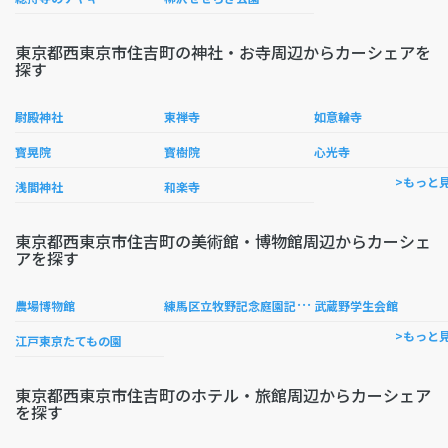
東京都西東京市住吉町の神社・お寺周辺からカーシェアを
探す
尉殿神社
東禅寺
如意輪寺
寳晃院
寳樹院
心光寺
>もっと
浅間神社
和楽寺
東京都西東京市住吉町の美術館・博物館周辺からカーシェ
アを探す
練
馬区立牧野記念庭園記念館
農場博物館
武蔵野学生会館
>もっと
江戸東京たてもの園
東京都西東京市住吉町のホテル・旅館周辺からカーシェア
を探す