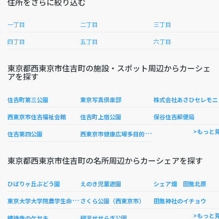
住所をさらに絞り込む
一丁目
二丁目
三丁目
四丁目
五丁目
六丁目
東京都西東京市住吉町の施設・スポット周辺からカーシェ
アを探す
式会
住吉町第三公園
東京写真倶楽部
西東京市住吉福祉会館
住吉町上宿公園
保谷住吉郵便局
西
東京市健康広場多目的運動広場
>もっと
住吉第四公園
東京都西東京市住吉町の名所周辺からカーシェアを探す
ひばりヶ丘ぶどう園
えのき児童遊園
シェア畑 田無北原
東
京大学大学院農学生命科学研究科附属生態調和農学機構
さくら公園（西東京市）
田無神社のイチョウ
>もっと
總持寺のケヤキ
柳沢せせらぎ公園