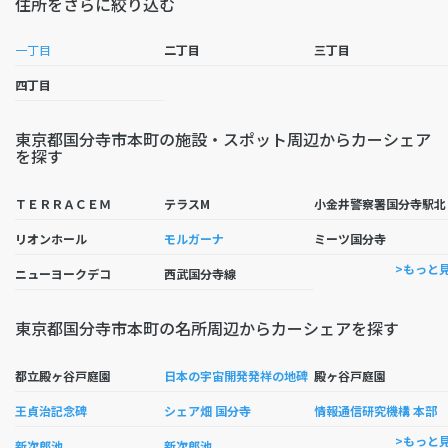
住所をさらに絞り込む
一丁目
二丁目
三丁目
四丁目
東京都国分寺市本町の施設・スポット周辺からカーシェア
を探す
金
ＴＥＲＲＡＣＥＭ
テラスM
リオンホール
モルガーナ
ミーツ国分寺
>もっと
ニューヨークデコ
西武国分寺線
東京都国分寺市本町の名所周辺からカーシェアを探す
都立殿ヶ谷戸庭園
日本の宇宙開発発祥の地碑
殿ヶ谷戸庭園
王貞治記念碑
シェア畑 国分寺
情報通信研究機構 本部
>もっと
新次郎池
新次郎池