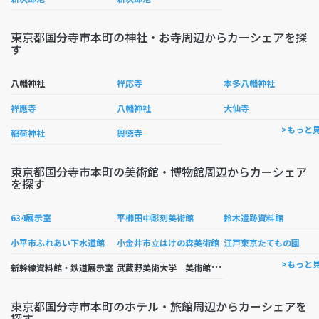
東京都国分寺市本町の神社・お寺周辺からカーシェアを探
す
八幡神社
祥応寺
本多八幡神社
祥應寺
八幡神社
大仙寺
>もっと
稲荷神社
興徳寺
東京都国分寺市本町の美術館・博物館周辺からカーシェア
を探す
634展示室
平櫛田中彫刻美術館
鈴木遺跡資料館
小平市ふれあい下水道館
小金井市立はけの森美術館
江戸東京たてもの園
武
蔵野美術大学 美術館・図書館
>もっと
新幹線資料館・鉄道展示室
東京都国分寺市本町のホテル・旅館周辺からカーシェアを
探す